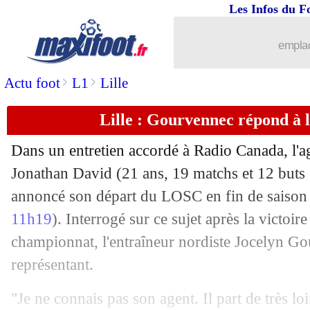
Les Infos du F
23/12
Barça
: Ez Abde convoqué pour la CA
emplac
23/12
Barça
: Guardiola vend la mèche pour 
>
>
Actu foot
L1
Lille
23/12
Lille
: Ikoné, Gourvennec réclame un 
Lille : Gourvennec répond à 
23/12
Barça
: Dembélé devrait prolonger !
Dans un entretien accordé à Radio Canada, l'age
23/12
PSG
: D. Riolo - "c'est lamentable..."
Jonathan David (21 ans, 19 matchs et 12 buts 
annoncé son départ du LOSC en fin de saison
23/12
Barça
: un échange Mazraoui-Dest ?
11h19
). Interrogé sur ce sujet après la victoi
championnat, l'entraîneur nordiste Jocelyn G
23/12
FIFA
: la France termine 2021 sur le 
représentant.
23/12
Chelsea
: Thiago Silva va prolonger
"Je ne connais pas son agent. Il part de très l