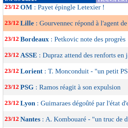
de
23/12
OM
: Payet épingle Letexier !
lecture
23/12
Lille
: Gourvennec répond à l'agent d
OK
23/12
Bordeaux
: Petkovic note des progrès
23/12
ASSE
: Dupraz attend des renforts en 
23/12
Lorient
: T. Monconduit - "un petit P
23/12
PSG
: Ramos réagit à son expulsion
23/12
Lyon
: Guimaraes dégoûté par l'état d'
23/12
Nantes
: A. Kombouaré - "un truc de 