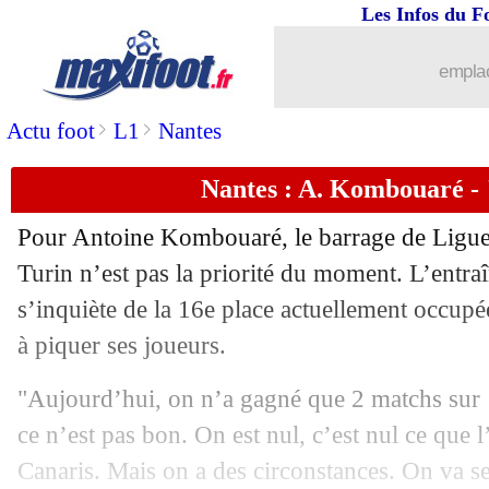
Les Infos du F
31/12
Flamengo
: Gerson, accord avec l'OM
emplac
31/12
OM
: le point mercato de Tudor
>
>
Actu foot
L1
Nantes
31/12
Esp.
: le Barça freiné dans le derby...
Nantes : A. Kombouaré - 
31/12
OM
: un buteur recruté ? Tudor ouvre 
Pour Antoine Kombouaré, le barrage de Ligue
31/12
Ang.
: puni, Rashford libère MU !
Turin n’est pas la priorité du moment. L’entr
s’inquiète de la 16e place actuellement occupé
31/12
M'Gladbach
: un choix fort pour Thu
à piquer ses joueurs.
31/12
Man Utd
: Rashford sanctionné... 45 
"Aujourd’hui, on n’a gagné que 2 matchs sur 1
ce n’est pas bon. On est nul, c’est nul ce que l
31/12
Rennes
: Badé repart en prêt (officiel)
Canaris. Mais on a des circonstances. On va se 