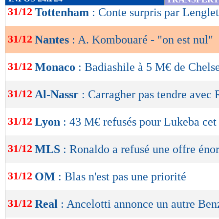
de
31/12
Tottenham
: Conte surpris par Lenglet
lecture
31/12
Nantes
: A. Kombouaré - "on est nul"
OK
31/12
Monaco
: Badiashile à 5 M€ de Chels
31/12
Al-Nassr
: Carragher pas tendre avec
31/12
Lyon
: 43 M€ refusés pour Lukeba cet
31/12
MLS
: Ronaldo a refusé une offre én
31/12
OM
: Blas n'est pas une priorité
31/12
Real
: Ancelotti annonce un autre Be