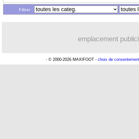
...
Liste des brèves du ven. 30 décembre 
Filtrer :
...
Liste des brèves du jeu. 29 décembre 
emplacement publici
- © 2000-2026 MAXIFOOT -
choix de consentemen