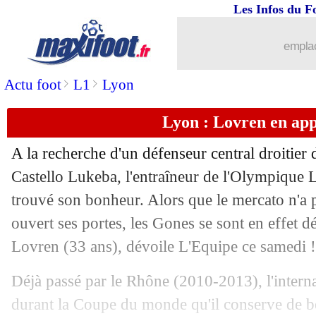
Les Infos du F
31/12
Barça
: Xavi frustré par Lahoz, mais...
emplac
31/12
PSG
: l'Atletico n'a pas oublié Sarabia
>
>
Actu foot
L1
Lyon
31/12
Ang.
: Manchester City tenu en échec
Lyon : Lovren en app
31/12
Grêmio
: Suarez a signé (officiel)
A la recherche d'un défenseur central droitier 
31/12
VIDEO
: le bijou de Gray !
Castello Lukeba, l'entraîneur de l'Olympique 
trouvé son bonheur. Alors que le mercato n'a 
31/12
VIDEO
: Pelé, le bel hommage de Gu
ouvert ses portes, les Gones se sont en effet 
Lovren (33 ans), dévoile L'Equipe ce samedi !
31/12
Real
: Vinicius dénonce encore du rac
Déjà passé par le Rhône (2010-2013), l'interna
31/12
Man City
: Håland chipe un record à 
durant la Coupe du monde qu'il conserve de be