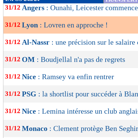
de
31/12
Angers
: Ounahi, Leicester commenc
lecture
31/12
Lyon
: Lovren en approche !
OK
31/12
Al-Nassr
: une précision sur le salair
31/12
OM
: Boudjellal n'a pas de regrets
31/12
Nice
: Ramsey va enfin rentrer
31/12
PSG
: la shortlist pour succéder à Bla
31/12
Nice
: Lemina intéresse un club anglai
31/12
Monaco
: Clement protège Ben Seghi