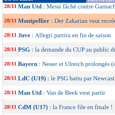
de
28/11
Man Utd
: Messi fâché contre Garnac
lecture
28/11
Montpellier
: Der Zakarian veut recré
OK
28/11
Juve
: Allegri partira en fin de saison
28/11
PSG
: la demande du CUP au public d
28/11
Bayern
: Neuer et Ulreich prolongés (o
28/11
LdC (U19)
: le PSG battu par Newcast
28/11
Man Utd
: Van de Beek veut partir
28/11
CdM (U17)
: la France file en finale !