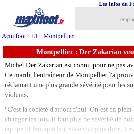
Les Infos du F
28/11
L2
: Pau l'emporte à Concarneau
emplac
28/11
Lyon
: la DNCG dans l'attente...
>
>
Actu foot
L1
Montpellier
28/11
LdC
: Immobile libère la Lazio
Montpellier : Der Zakarian veu
28/11
VIDEO
: Rico de retour au Parc des P
Michel Der Zakarian est connu pour ne pas avo
28/11
PSG
: Rothen prêt à se contenter de l
Ce mardi, l'entraîneur de Montpellier l'a prou
réclamant une plus grande sévérité pour les su
28/11
LdC
: Paris SG-Newcastle, les compos
violents.
28/11
Sondage MF
: le PSG va l'emporter !
"C'est la société d'aujourd'hui. On est en plein d
changer les lois. Il faut plus de sévérité de not
28/11
Lyon
: Textor évoque l'idée Juninho
équipe, il faut que la justice soit plus dure. L