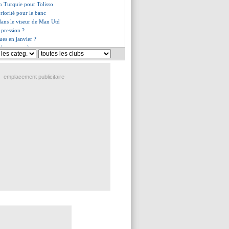
en Turquie pour Tolisso
priorité pour le banc
dans le viseur de Man Utd
 pression ?
rues en janvier ?
é avec succès
Mbappé dans le groupe
 supporters présents au Parc
al gauche recruté cet hiver ?
emplacement publicitaire
crues souhaitées en janvier
r les tablettes du Bayern
ms suivi par le Milan AC
es du lun. 27 novembre 2023
es du dim. 26 novembre 2023