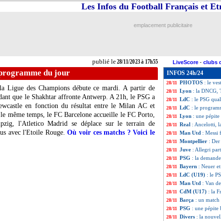
Les Infos du Football Français et E
Lyon
: la DNCG da
28/11
LdC
: Immobile li
28/11
VIDEO
: Rico de
28/11
emplacement publicitaire
PSG
: Rothen prêt
28/11
LdC
: Paris SG-N
28/11
Sondage MF
: le
28/11
Lyon
: Textor évo
28/11
publié le
28/11/2023 à 17h55
LiveScore
-
clubs 
Lens
: Haise refu
28/11
 programme du jour
INFOS 24h/24
Lyon
: Textor va 
28/11
PHOTOS
: le ves
28/11
 la Ligue des Champions débute ce mardi. A partir de
Lyon
: la DNCG, 
28/11
dant que le Shakhtar affronte Antwerp. A 21h, le PSG a
LdC
: le PSG quali
28/11
ewcastle en fonction du résultat entre le Milan AC et
LdC
: le program
28/11
 le même temps, le FC Barcelone accueille le FC Porto,
Lyon
: une pépite
28/11
zig, l'Atletico Madrid se déplace sur le terrain de
Real
: Ancelotti, 
28/11
us avec l'Etoile Rouge.
Où voir ces matchs ? Voici le
Man Utd
: Messi
28/11
Montpellier
: Der
28/11
Juve
: Allegri par
28/11
PSG
: la demand
28/11
Bayern
: Neuer et
28/11
LdC (U19)
: le P
28/11
Man Utd
: Van de
28/11
CdM (U17)
: la F
28/11
Barça
: un match 
28/11
PSG
: une pépite 
28/11
Divers
: la nouve
28/11