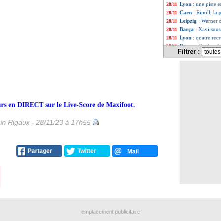
Lyon
: une piste 
28/11
Caen
: Ripoll, la 
28/11
Leipzig
: Werner 
28/11
Barça
: Xavi sous
28/11
Lyon
: quatre rec
28/11
Barça
: Gavi opér
28/11
Filtrer :
PSG
: pas de E. 
28/11
Newcastle
: 2 000
28/11
PSG
: aucun latér
28/11
Lorient
: trois re
28/11
Barça
: Araujo su
28/11
Montpellier
: Ada
28/11
teurs en DIRECT sur le Live-Score de Maxifoot.
Liste des brèv
...
Liste des brèv
...
n Rigaux - 28/11/23 à 17h55
Partager
Twitter
Mail
emplacement publicitaire