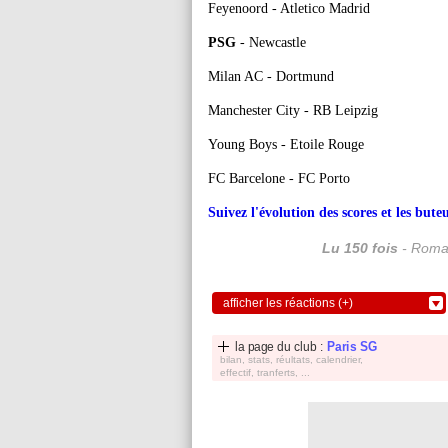
Feyenoord - Atletico Madrid
PSG
- Newcastle
Milan AC - Dortmund
Manchester City - RB Leipzig
Young Boys - Etoile Rouge
FC Barcelone - FC Porto
Suivez l'évolution des scores et les bu
Lu 150 fois
- Romai
afficher les réactions (+)
la page du club :
Paris SG
bilan, stats, réultats, calendrier,
effectif, tranferts, ...