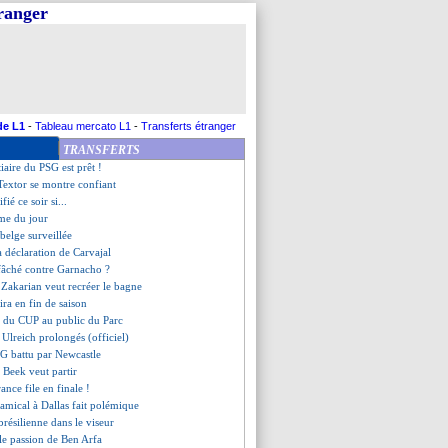
tranger
ns l'attente...
bère la Lazio
 retour au Parc des Princes
 à se contenter de la C3
ewcastle, les compos
 PSG va l'emporter !
que l'idée Juninho
de L1
-
Tableau mercato L1
-
Transferts étranger
se de faire le moindre complexe
TRANSFERTS
bien parler avec Grosso
tiaire du PSG est prêt !
Textor se montre confiant
fié ce soir si...
me du jour
 belge surveillée
la déclaration de Carvajal
 fâché contre Garnacho ?
 Zakarian veut recréer le bagne
tira en fin de saison
e du CUP au public du Parc
 Ulreich prolongés (officiel)
SG battu par Newcastle
 Beek veut partir
rance file en finale !
amical à Dallas fait polémique
brésilienne dans le viseur
lle passion de Ben Arfa