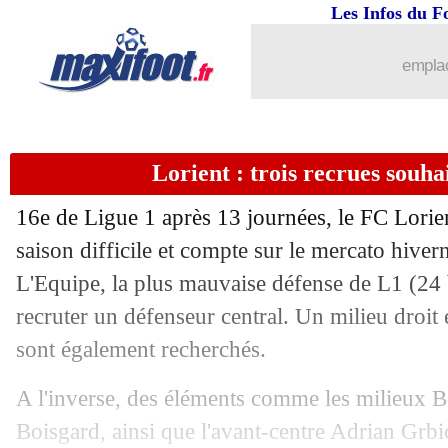
Les Infos du F
28/11
Montpellier
: Der Zakarian veut recré
emplac
28/11
Juve
: Allegri partira en fin de saison
28/11
PSG
: la demande du CUP au public d
Lorient : trois recrues souha
28/11
Bayern
: Neuer et Ulreich prolongés (o
16e de Ligue 1 après 13 journées, le FC Lorie
saison difficile et compte sur le mercato hiver
28/11
LdC (U19)
: le PSG battu par Newcast
L'Equipe, la plus mauvaise défense de L1 (24 
28/11
recruter un défenseur central. Un milieu droit 
Man Utd
: Van de Beek veut partir
sont également recherchés.
28/11
CdM (U17)
: la France file en finale !
A l'inverse, des éléments comme les milieux 
28/11
Barça
: un match amical à Dallas fait
Boisgard, ainsi que l'avant-centre Adrian Grbic