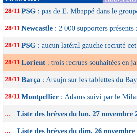
de
28/11
PSG
: pas de E. Mbappé dans le group
lecture
OK
28/11
Newcastle
: 2 000 supporters présents 
28/11
PSG
: aucun latéral gauche recruté cet
28/11
Lorient
: trois recrues souhaitées en j
28/11
Barça
: Araujo sur les tablettes du Ba
28/11
Montpellier
: Adams suivi par le Mil
...
Liste des brèves du lun. 27 novembre 
...
Liste des brèves du dim. 26 novembre