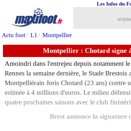
Les Infos du F
23/08
Paris FC
: une défaite méritée pour K
emplac
23/08
L1
: Marseille 5-2 Paris FC (fini)
>
>
Actu foot
L1
Montpellier
23/08
Dortmund
: Reyna file à M'Gladbach (
Montpellier : Chotard signe à 
23/08
Arsenal
: Eze débarque pour 78 M€ (of
Amoindri dans l'entrejeu depuis notamment l
23/08
L1
: Nice-Auxerre, les compos
Rennes la semaine dernière, le Stade Brestois a
Montpelliérain Joris
Chotard
(23 ans) contre u
23/08
Ang.
: Aston Villa ne décolle pas
estimée à 4 millions d'euros. Le milieu défensi
quatre prochaines saisons avec le club finistéri
23/08
All.
: Leverkusen tombe déjà
Brest annonce la signature
23/08
Porto
: Al Ittihad fonce sur Rodrigo 