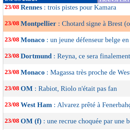
de
23/08
Rennes
: trois pistes pour Kamara
lecture
23/08
Montpellier
: Chotard signe à Brest (o
OK
23/08
Monaco
: un jeune défenseur belge e
23/08
Dortmund
: Reyna, ce sera finaleme
23/08
Monaco
: Magassa très proche de We
23/08
OM
: Rabiot, Riolo n'était pas fan
23/08
West Ham
: Alvarez prêté à Fenerbahç
23/08
OM (f)
: une recrue choquée par une 
Lu 7.219 fois
- Romain Rigaux -