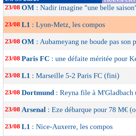
Lu 5.670 fois
- Youcef Touaitia 
de
23/08
OM
: Nadir imagine "une belle saison
lecture
23/08
L1
: Lyon-Metz, les compos
OK
23/08
OM
: Aubameyang ne boude pas son pl
23/08
Paris FC
: une défaite méritée pour K
23/08
L1
: Marseille 5-2 Paris FC (fini)
23/08
Dortmund
: Reyna file à M'Gladbach (
23/08
Arsenal
: Eze débarque pour 78 M€ (of
23/08
L1
: Nice-Auxerre, les compos