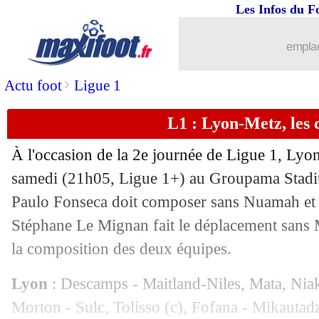
Les Infos du F
23/08
Metz
: un score trop lourd pour Le M
emplac
23/08
Lyon
: Mata pas surpris par la qualité
>
Actu foot
Ligue 1
23/08
L1
: Lyon 3-0 Metz (fini)
L1 : Lyon-Metz, les
23/08
Ita.
: Milan se prend les pieds dans le 
À l'occasion de la 2e journée de Ligue 1, Lyo
23/08
Ita.
: la Roma domine Bologne
samedi (21h05, Ligue 1+) au Groupama Stadiu
Paulo Fonseca doit composer sans Nuamah et 
23/08
Paris FC
: "trop d'erreurs" pour Gilli
Stéphane Le Mignan fait le déplacement sans
la composition des deux équipes.
23/08
Everton
: Dibling arrive pour 49 M€
Lyon
: Descamps - Maitland-Niles, Mata, Nia
23/08
L2
: Saint-Étienne prend la tête
Morton - Sulc, Tolisso (c), Fofana - Mikautad