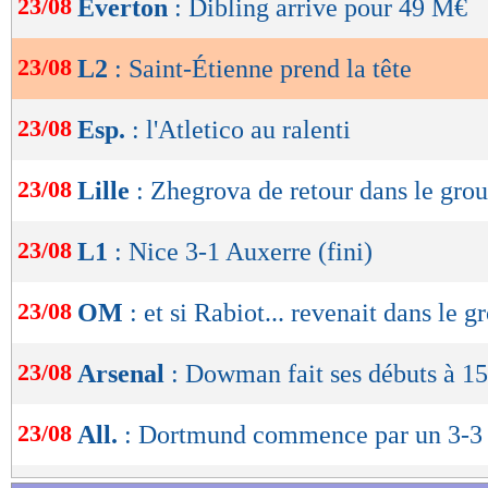
23/08
Everton
: Dibling arrive pour 49 M€
de
lecture
23/08
L2
: Saint-Étienne prend la tête
OK
23/08
Esp.
: l'Atletico au ralenti
23/08
Lille
: Zhegrova de retour dans le gro
23/08
L1
: Nice 3-1 Auxerre (fini)
Retrouvez tous les résultats, les buteurs et
23/08
OM
: et si Rabiot... revenait dans le g
SCORE de Maxifoot.
23/08
Arsenal
: Dowman fait ses débuts à 15
Lu 11.458 fois
- Youcef Touaitia 
23/08
All.
: Dortmund commence par un 3-3