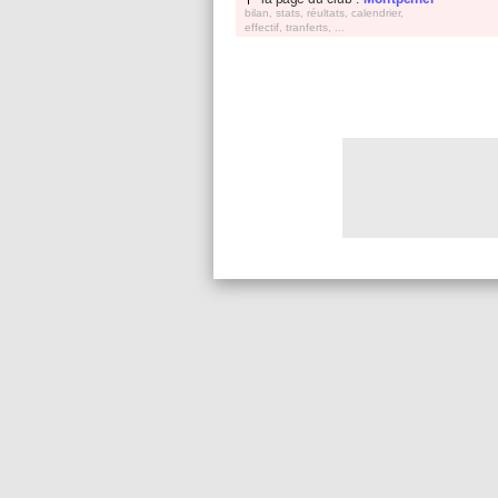
bilan, stats, réultats, calendrier,
effectif, tranferts, ...