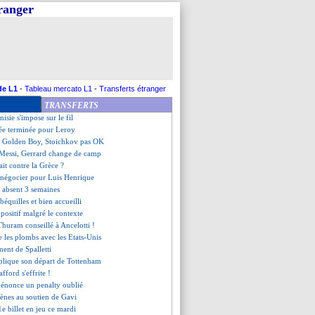
tranger
et bien attendu sur le banc
l, Ugarte regrette son geste
an ruiné à cause d'une arnaque
at de Kvaratskhelia revu ?
ile les conseils d'Ibrahimovic
o Silva ouvert à un retour
étrangers sur Gueye
de L1
-
Tableau mercato L1
-
Transferts étranger
enry, Rothen tacle MDZ
TRANSFERTS
Stade de France abandonnée ?
nisie s'impose sur le fil
ée terminée pour Leroy
m Golden Boy, Stoichkov pas OK
Messi, Gerrard change de camp
ait contre la Grèce ?
t négocier pour Luis Henrique
é absent 3 semaines
béquilles et bien accueilli
positif malgré le contexte
huram conseillé à Ancelotti !
e les plombs avec les Etats-Unis
ment de Spalletti
plique son départ de Tottenham
afford s'effrite !
 dénonce un penalty oublié
lènes au soutien de Gavi
1e billet en jeu ce mardi