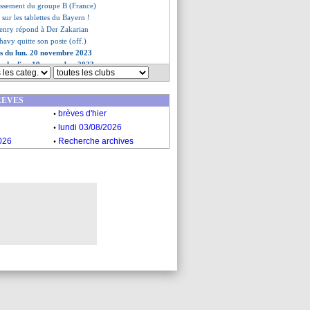
lassement du groupe B (France)
 sur les tablettes du Bayern !
enry répond à Der Zakarian
lhavy quitte son poste (off.)
es du lun. 20 novembre 2023
es du dim. 19 novembre 2023
REVES
.
brèves d'hier
.
lundi 03/08/2026
.
026
Recherche archives