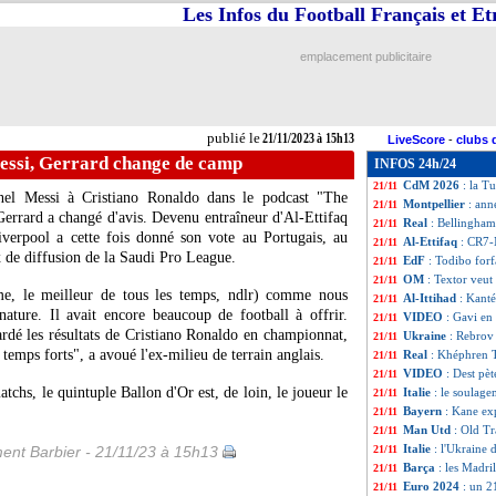
Les Infos du Football Français et E
EdF
: Mbappé bel 
21/11
Uruguay
: De Pau
21/11
Divers
: Arda Tur
21/11
emplacement publicitaire
Naples
: le contr
21/11
Milan
: Leão dévo
21/11
Benfica
: Bernard
21/11
OM
: deux clubs 
21/11
publié le
21/11/2023 à 15h13
LiveScore
-
clubs 
EdF (Espoirs)
: H
21/11
essi, Gerrard change de camp
INFOS 24h/24
PSG
: l'idée du 
21/11
CdM 2026
: la Tu
21/11
nel Messi à Cristiano Ronaldo dans le podcast "The
Montpellier
: ann
21/11
errard a changé d'avis. Devenu entraîneur d'Al-Ettifaq
Real
: Bellingha
21/11
iverpool a cette fois donné son vote au Portugais, au
Al-Ettifaq
: CR7-
21/11
 de diffusion de la Saudi Pro League.
EdF
: Todibo forf
21/11
OM
: Textor veu
21/11
me, le meilleur de tous les temps, ndlr) comme nous
Al-Ittihad
: Kant
21/11
nature. Il avait encore beaucoup de football à offrir.
VIDEO
: Gavi en 
21/11
ardé les résultats de Cristiano Ronaldo en championnat,
Ukraine
: Rebrov 
21/11
 temps forts", a avoué l'ex-milieu de terrain anglais.
Real
: Khéphren T
21/11
VIDEO
: Dest pèt
21/11
tchs, le quintuple Ballon d'Or est, de loin, le joueur le
Italie
: le soulage
21/11
Bayern
: Kane ex
21/11
Man Utd
: Old Tr
21/11
Italie
: l'Ukraine
ent Barbier - 21/11/23 à 15h13
21/11
Barça
: les Madri
21/11
Euro 2024
: un 2
21/11