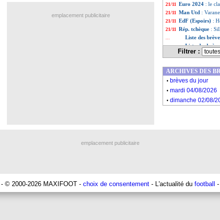
Euro 2024
: le c
21/11
Man Utd
: Varane
21/11
emplacement publicitaire
EdF (Espoirs)
: H
21/11
Rép. tchèque
: Si
21/11
Liste des brèv
...
Liste des brèv
...
Filtrer :
ARCHIVES DES B
.
brèves du jour
.
mardi 04/08/2026
.
dimanche 02/08/2
emplacement publicitaire
- © 2000-2026 MAXIFOOT -
choix de consentement
- L'actualité du
football
-