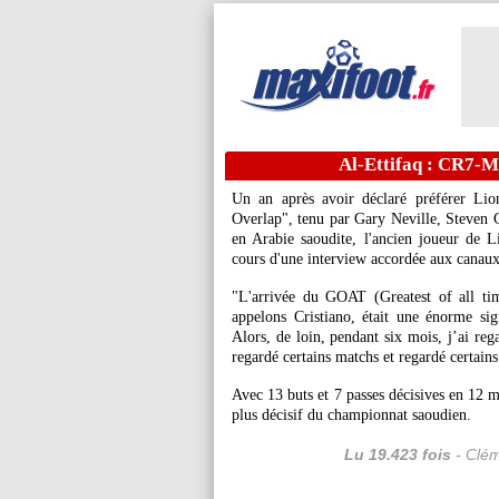
Al-Ettifaq : CR7-M
Un an après avoir déclaré préférer Lio
Overlap", tenu par Gary Neville, Steven G
en Arabie saoudite, l'ancien joueur de L
cours d'une interview accordée aux canaux
"L'arrivée du GOAT (Greatest of all ti
appelons Cristiano, était une énorme sig
Alors, de loin, pendant six mois, j’ai reg
regardé certains matchs et regardé certains
Avec 13 buts et 7 passes décisives en 12 ma
plus décisif du championnat saoudien.
Lu 19.423 fois
- Clém