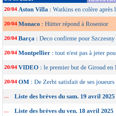
de
20/04
Aston Villa
: Watkins en colère après
lecture
OK
20/04
Monaco
: Hütter répond à Rosenior
20/04
Barça
: Deco confirme pour Szczesny
20/04
Montpellier
: tout n'est pas à jeter p
20/04
VIDEO
: le premier but de Giroud en
20/04
OM
: De Zerbi satisfait de ses joueurs
...
Liste des brèves du sam. 19 avril 2025
...
Liste des brèves du ven. 18 avril 2025