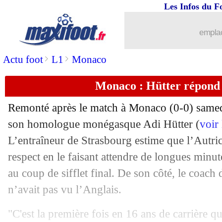
Les Infos du F
20/04
L1
: Brest-Lens, les compos
emplac
20/04
L1
: Reims-Toulouse, les compos
>
>
Actu foot
L1
Monaco
20/04
Man Utd
: Antony reconnaissant enve
Monaco : Hütter répond
20/04
Montpellier
: fin de série au Vélodro
Remonté après le match à Monaco (0-0) samedi
son homologue monégasque Adi Hütter (
voir
20/04
Barça
: Raphinha met en avant le coll
L’entraîneur de Strasbourg estime que l’Autri
20/04
respect en le faisant attendre de longues minu
Hol.
: l'Ajax prend une rouste
au coup de sifflet final. De son côté, le coach
20/04
L1
: Lille-Auxerre, les compos
n’avait pas vu l’Anglais.
20/04
EdF
: le conseil de S. Anderson à Cher
"C'est la première fois en 16 ans de carrière q