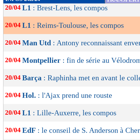
de
20/04
L1
: Brest-Lens, les compos
Lu 1.346 fois
- Eric Bethsy - 
lecture
20/04
L1
: Reims-Toulouse, les compos
OK
20/04
Man Utd
: Antony reconnaissant enve
20/04
Montpellier
: fin de série au Vélodro
20/04
Barça
: Raphinha met en avant le coll
20/04
Hol.
: l'Ajax prend une rouste
20/04
L1
: Lille-Auxerre, les compos
20/04
EdF
: le conseil de S. Anderson à Cher