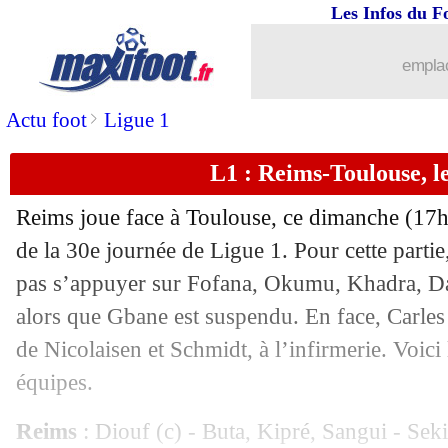
Les Infos du F
20/04
All.
: le bon coup de Dortmund
emplac
20/04
Ang.
: Liverpool envoie Leicester au p
>
Actu foot
Ligue 1
20/04
L1
: Brest 1-3 Lens (fini)
L1 : Reims-Toulouse, l
20/04
L1
: Nice 2-1 Angers (fini)
Reims joue face à Toulouse, ce dimanche (17
20/04
L1
: Reims 1-0 Toulouse (fini)
de la 30e journée de Ligue 1. Pour cette part
pas s’appuyer sur Fofana, Okumu, Khadra, Da
20/04
Lille
: trois dents cassées pour Chevali
alors que Gbane est suspendu. En face, Carles
de Nicolaisen et Schmidt, à l’infirmerie. Voic
20/04
Man City
: De Bruyne, pas d'offre po
équipes.
20/04
Montpellier
: Savanier invité à partir
Reims
: Diouf (c) - Buta, Kipré, Sangui - Se