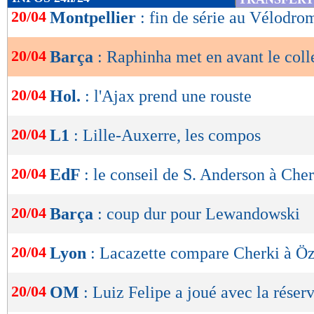
de
20/04
Montpellier
: fin de série au Vélodro
lecture
20/04
Barça
: Raphinha met en avant le coll
OK
20/04
Hol.
: l'Ajax prend une rouste
20/04
L1
: Lille-Auxerre, les compos
20/04
EdF
: le conseil de S. Anderson à Cher
20/04
Barça
: coup dur pour Lewandowski
20/04
Lyon
: Lacazette compare Cherki à Öz
20/04
OM
: Luiz Felipe a joué avec la réser