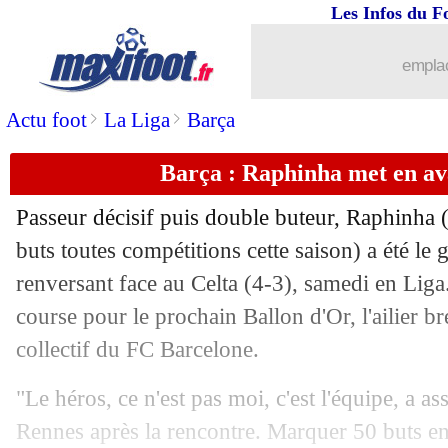
Les Infos du F
20/04
L1
: Nice 2-1 Angers (fini)
emplac
20/04
L1
: Reims 1-0 Toulouse (fini)
>
>
Actu foot
La Liga
Barça
20/04
Lille
: trois dents cassées pour Chevali
Barça : Raphinha met en avan
20/04
Man City
: De Bruyne, pas d'offre po
Passeur décisif puis double buteur,
Raphinha
(
20/04
Montpellier
: Savanier invité à partir
buts toutes compétitions cette saison) a été le 
renversant face au Celta (4-3), samedi en Liga
20/04
All.
: Francfort sans solution à Augsbo
course pour le prochain Ballon d'Or, l'ailier br
collectif du FC Barcelone.
20/04
Auxerre
: Dioussé a vu un manque d'i
"Le héros, ce n'est pas moi, c'est l'équipe, a as
20/04
Lille
: David, le double buteur soulagé
Rennes après la rencontre. Marquer 50 buts en