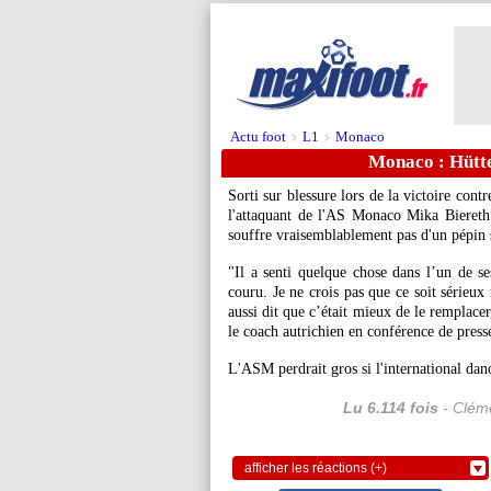
Actu foot
L1
Monaco
>
>
Monaco : Hütte
Sorti sur blessure lors de la victoire con
l'attaquant de l'AS Monaco Mika
Biereth
souffre vraisemblablement pas d'un pépin 
"Il a senti quelque chose dans l’un de ses
couru. Je ne crois pas que ce soit sérieux 
aussi dit que c’était mieux de le remplace
le coach autrichien en conférence de press
L'ASM perdrait gros si l'international danoi
Lu 6.114 fois
- Cléme
afficher les réactions (+)