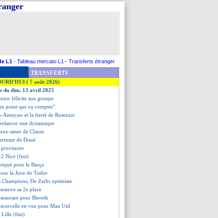
tranger
de L1
-
Tableau mercato L1
-
Transferts étranger
TRANSFERTS
OURD'HUI ( 7 août 2026)
es du dim. 13 avril 2025
enior félicite son groupe
"un point qui va compter"
-Ameyaw et la fierté de Rosenior
 relancer une dynamique
 doux-amer de Clauss
mertume de Doué
 provisoire
-2 Nice (fini)
triqué pour le Barça
 pour la Juve de Tudor
es Champions, De Zerbi optimiste
conserve sa 2e place
rassurant pour Biereth
e nouvelle en vue pour Man Utd
Lille (fini)