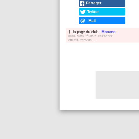
Partager
Twitter
Mail
la page du club :
Monaco
bilan, stats, réultats, calendrier,
effectif, tranferts, ...