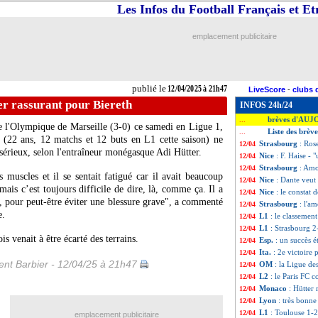
Les Infos du Football Français et E
emplacement publicitaire
publié le
12/04/2025 à 21h47
LiveScore
-
clubs 
r rassurant pour Biereth
INFOS 24h/24
brèves d'AUJ
...
tre l'Olympique de Marseille (3-0) ce samedi en Ligue 1,
Liste des brèv
...
(22 ans, 12 matchs et 12 buts en L1 cette saison) ne
Strasbourg
: Ros
12/04
sérieux, selon l'entraîneur monégasque Adi Hütter.
Nice
: F. Haise - 
12/04
Strasbourg
: Amo
12/04
 muscles et il se sentait fatigué car il avait beaucoup
Nice
: Dante veut
12/04
mais c’est toujours difficile de dire, là, comme ça. Il a
Nice
: le constat
12/04
r, pour peut-être éviter une blessure grave", a commenté
Strasbourg
: l'a
12/04
e.
L1
: le classement
12/04
L1
: Strasbourg 2
12/04
s venait à être écarté des terrains.
Esp.
: un succès é
12/04
Ita.
: 2e victoire
12/04
nt Barbier - 12/04/25 à 21h47
OM
: la Ligue d
12/04
L2
: le Paris FC 
12/04
Monaco
: Hütter 
12/04
Lyon
: très bonn
12/04
L1
: Toulouse 1-2 
12/04
emplacement publicitaire