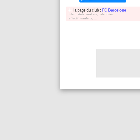
la page du club :
FC Barcelone
bilan, stats, réultats, calendrier,
effectif, tranferts, ...