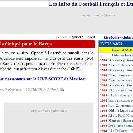
Les Infos du Football Français et E
emplacement publicitaire
publié le
12/04/2025 à 22h53
LiveScore
-
clubs 
cès étriqué pour le Barça
INFOS 24h/24
brèves d'AUJ
...
s la course au titre. Opposé à Leganés ce samedi, dans le
Liste des brèv
...
rcelone s'est imposé sur le plus petit des écarts (1-0)
Strasbourg
: Ros
12/04
r Saenz (48e) après la pause. En tête du classement, le
Nice
: F. Haise - 
12/04
 Madrid, qui affrontera Alavés dimanche (16h15).
Strasbourg
: Amo
12/04
Nice
: Dante veut
12/04
rs et classements sur le LIVE-SCORE de Maxifoot.
Nice
: le constat
12/04
Strasbourg
: l'a
12/04
ent Barbier - 12/04/25 à 22h53
L1
: le classement
12/04
L1
: Strasbourg 2
12/04
Esp.
: un succès é
12/04
Ita.
: 2e victoire
12/04
OM
: la Ligue d
emplacement publicitaire
12/04
L2
: le Paris FC 
12/04
Monaco
: Hütter 
12/04
Lyon
: très bonn
12/04
L1
: Toulouse 1-2 
12/04