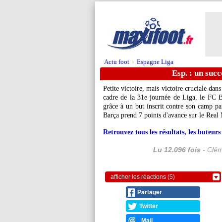
Actu foot
Espagne Liga
>
Esp. : un suc
Petite victoire, mais victoire cruciale dan
cadre de la 31e journée de Liga, le FC Ba
grâce à un but inscrit contre son camp pa
Barça prend 7 points d'avance sur le Real
Retrouvez tous les résultats, les buteu
Lu 12.096 fois
- Clém
afficher les réactions (5)
Partager
Twitter
Mail