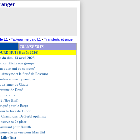
tranger
de L1
-
Tableau mercato L1
-
Transferts étranger
TRANSFERTS
OURD'HUI ( 8 août 2026)
es du dim. 13 avril 2025
enior félicite son groupe
"un point qui va compter"
-Ameyaw et la fierté de Rosenior
 relancer une dynamique
 doux-amer de Clauss
mertume de Doué
 provisoire
-2 Nice (fini)
triqué pour le Barça
 pour la Juve de Tudor
es Champions, De Zerbi optimiste
conserve sa 2e place
rassurant pour Biereth
e nouvelle en vue pour Man Utd
Lille (fini)