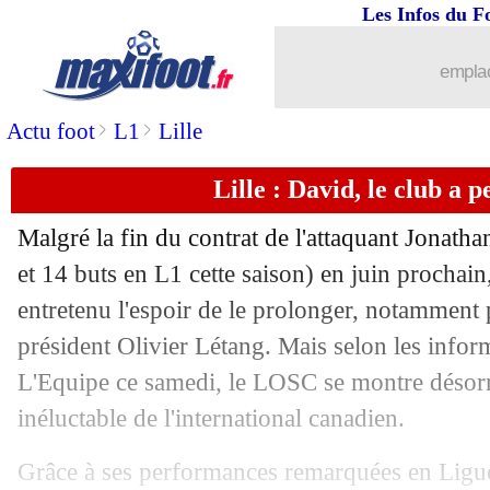
Les Infos du F
12/04
Arsenal
: le Real prêt à patienter pour
emplac
12/04
Man City
: De Bruyne veut laisser le 
>
>
Actu foot
L1
Lille
12/04
L1
: Monaco-Marseille, les compos
Lille : David, le club a 
12/04
L2
: le classement provisoire
Malgré la fin du contrat de l'attaquant Jonath
12/04
L2
: Kroupi porte Lorient à Guingamp
et 14 buts en L1 cette saison) en juin prochain
entretenu l'espoir de le prolonger, notamment 
12/04
Ang.
: un Manchester City renversant 
président Olivier Létang. Mais selon les infor
L'Equipe ce samedi, le LOSC se montre désor
12/04
ASSE
: son avenir, le souhait de Card
inéluctable de l'international canadien.
12/04
Juve
: Tudor refuse de calculer
Grâce à ses performances remarquées en Ligu