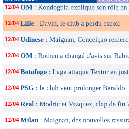
de
12/04
OM
: Kondogbia explique son rôle en
lecture
12/04
Lille
: David, le club a perdu espoir
OK
12/04
Udinese
: Maignan, Conceiçao remerci
12/04
OM
: Rothen a changé d'avis sur Rabi
12/04
Botafogo
: Lage attaque Textor en just
12/04
PSG
: le club veut prolonger Beraldo
12/04
Real
: Modric et Vazquez, clap de fin 
12/04
Milan
: Maignan, des nouvelles rassur