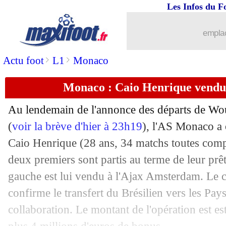
Les Infos du F
30/06
Gérone
: Ounahi a la cote
emplac
30/06
Monaco
: Diatta s'en va aussi (officiel
>
>
Actu foot
L1
Monaco
30/06
PSG
: pour Leipzig, "Diomandé restera
Monaco : Caio Henrique vendu à
30/06
Allemagne
: Klopp charge Undav
Au lendemain de l'annonce des départs de Wo
30/06
CAN
: l'élargissement rejeté
(
voir la brève d'hier à 23h19
), l'AS Monaco a o
Caio
Henrique
(28 ans, 34 matchs toutes compét
30/06
Suède
: K. Källström - "tout peut arriv
deux premiers sont partis au terme de leur prêt 
gauche est lui vendu à l'Ajax Amsterdam. Le c
30/06
Bayern
: Hainer ferme encore la porte
confirme le transfert du Brésilien vers les Pay
collaboration. Le montant de l'opération est es
30/06
PSG
: Barcola, c'est au moins 135 M€ 