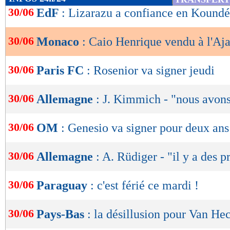
de
30/06
EdF
: Lizarazu a confiance en Koundé
lecture
30/06
Monaco
: Caio Henrique vendu à l'Aja
OK
30/06
Paris FC
: Rosenior va signer jeudi
30/06
Allemagne
: J. Kimmich - "nous avon
30/06
OM
: Genesio va signer pour deux ans
30/06
Allemagne
: A. Rüdiger - "il y a des 
30/06
Paraguay
: c'est férié ce mardi !
30/06
Pays-Bas
: la désillusion pour Van He