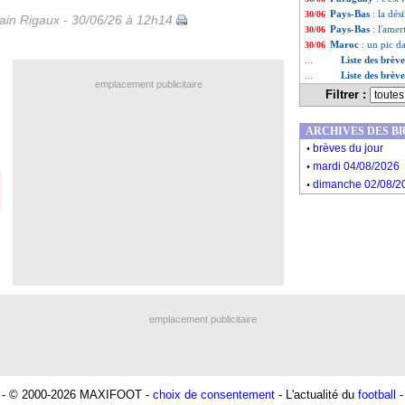
Pays-Bas
: la dé
30/06
in Rigaux - 30/06/26 à 12h14
Pays-Bas
: l'ame
30/06
Maroc
: un pic d
30/06
Liste des brève
...
Liste des brèv
...
emplacement publicitaire
Filtrer :
ARCHIVES DES B
.
brèves du jour
.
mardi 04/08/2026
.
dimanche 02/08/2
emplacement publicitaire
- © 2000-2026 MAXIFOOT -
choix de consentement
- L'actualité du
football
-