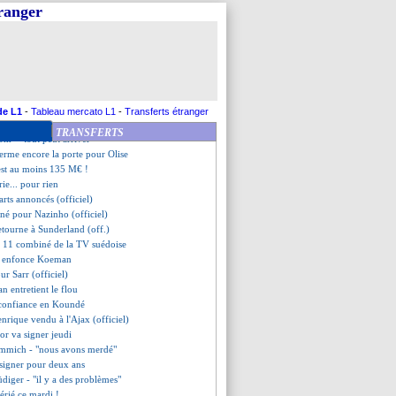
e US savoure l'élimination
tranger
ub envoyé en 6e division !
cadre Shiogai
 au Milan AC (officiel)
a la cote
s'en va aussi (officiel)
ig, "Diomandé restera" cet été
pp charge Undav
de L1
-
Tableau mercato L1
-
Transferts étranger
ment rejeté
TRANSFERTS
röm - "tout peut arriver"
ferme encore la porte pour Olise
'est au moins 135 M€ !
rie... pour rien
arts annoncés (officiel)
igné pour Nazinho (officiel)
tourne à Sunderland (off.)
le 11 combiné de la TV suédoise
n enfonce Koeman
our Sarr (officiel)
n entretient le flou
 confiance en Koundé
enrique vendu à l'Ajax (officiel)
or va signer jeudi
Kimmich - "nous avons merdé"
 signer pour deux ans
üdiger - "il y a des problèmes"
 férié ce mardi !