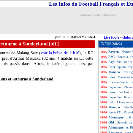
Iran
: un ministr
30/06
Les Infos du Football Français et E
Bordeaux
: le cl
30/06
Brésil
: Cunha re
30/06
emplacement publicitaire
PSG
: Ramos part
30/06
Gérone
: Ounahi 
30/06
Monaco
: Diatta 
30/06
PSG
: pour Leipz
30/06
publié le
30/06/2026 à 12h14
Allemagne
: Klo
30/06
LiveScore
-
clubs 
CAN
: l'élargisse
30/06
etourne à Sunderland (off.)
INFOS 24h/24
Suède
: K. Källst
30/06
Bayern
: Hainer 
30/06
contrat de Malang Sarr (
voir la brève de 11h16
), le RC
PSG
: Barcola, c
30/06
du prêt d'Arthur
Masuaku
(32 ans, 4 matchs en L1 cette
Pays-Bas
: une sé
30/06
mois passés dans l'Artois, le latéral gauche n'est pas
Inter
: quatre dép
30/06
Monaco
: c'est s
30/06
Lens
: Masuaku re
30/06
ens et retourne à Sunderland
France-Suède
: 
30/06
Pays-Bas
: Zlata
30/06
Lens
: c'est fini p
30/06
Pays-Bas
: Koema
30/06
EdF
: Lizarazu a
30/06
Monaco
: Caio H
30/06
Paris FC
: Roseni
30/06
Allemagne
: J. 
30/06
OM
: Genesio va
30/06
Allemagne
: A. R
30/06
Paraguay
: c'est
30/06