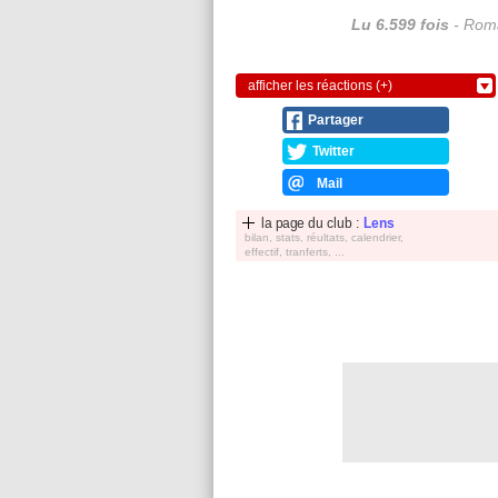
Lu 6.599 fois
- Roma
afficher les réactions (+)
Partager
Twitter
Mail
la page du club :
Lens
bilan, stats, réultats, calendrier,
effectif, tranferts, ...