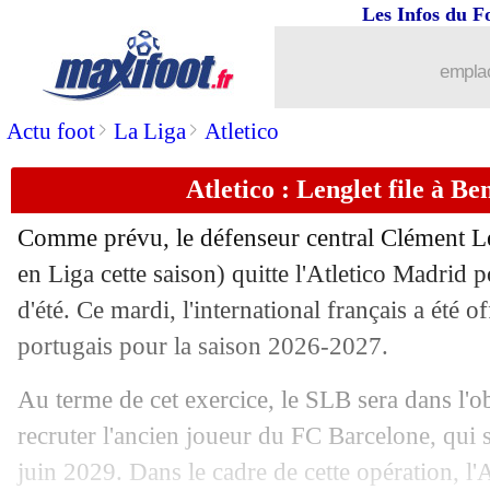
Les Infos du F
30/06
Norvège
: Haaland prudent avant le Br
emplac
30/06
Brighton
: Struijk débarque pour 23,2
>
>
Actu foot
La Liga
Atletico
30/06
Sporting
: Altimira signe pour 18 M€ (
Atletico : Lenglet file à Ben
30/06
CdM
: des 16es très indécis jusqu'ici
Comme prévu, le défenseur central Clément
L
30/06
EdF
: l'avertissement de Stéphan
en Liga cette saison) quitte l'Atletico Madrid 
d'été. Ce mardi, l'international français a été o
30/06
Lille
: Bouaddi, City prêt à un effort ?
portugais pour la saison 2026-2027.
30/06
Côte d'Ivoire
: l'amertume de Kessié
Au terme de cet exercice, le SLB sera dans l'o
recruter l'ancien joueur du FC Barcelone, qui 
30/06
Lorient
: Abergel libéré (officiel)
juin 2029. Dans le cadre de cette opération, l'