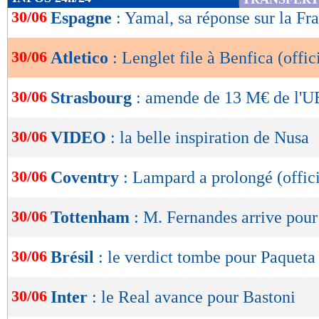
de
30/06
Espagne
: Yamal, sa réponse sur la Fr
lecture
30/06
Atletico
: Lenglet file à Benfica (offic
OK
30/06
Strasbourg
: amende de 13 M€ de l'U
30/06
VIDEO
: la belle inspiration de Nusa
30/06
Coventry
: Lampard a prolongé (offici
30/06
Tottenham
: M. Fernandes arrive pou
30/06
Brésil
: le verdict tombe pour Paqueta
30/06
Inter
: le Real avance pour Bastoni