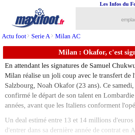
Les Infos du F
22/07
Naples
: Di Lorenzo jusqu'en 2029 (off
emplac
22/07
Ajax
: une offensive pour le talent Sp
>
>
Actu foot
Serie A
Milan AC
22/07
Man Utd
: Maguire, Ten Hag se justif
Milan : Okafor, c'est sign
22/07
Liverpool
: deux clubs de Liga sur Th
En attendant les signatures de Samuel Chukw
22/07
Aston Villa
: Diaby pour 60 M€ ! (offi
Milan réalise un joli coup avec le transfert de l
Salzbourg, Noah Okafor (23 ans). Ce samedi, l
22/07
Strasbourg
: Emegha pour 13 M€ (offi
confirmé le départ de son talent en Lombardie
années, avant que les Italiens conforment l'opér
22/07
OM
: une offensive pour Ismaïla Sarr 
Un deal estimé entre 13 et 14 millions d'euros
22/07
Lille
: la Juventus à l'affût pour David
d'entrer dans sa dernière année de contrat en 