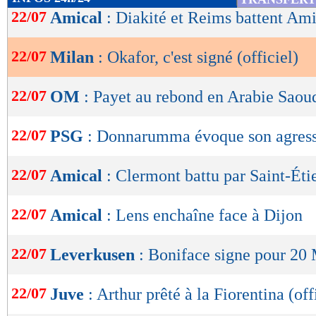
de
22/07
Amical
: Diakité et Reims battent Am
lecture
22/07
Milan
: Okafor, c'est signé (officiel)
OK
22/07
OM
: Payet au rebond en Arabie Saoud
22/07
PSG
: Donnarumma évoque son agres
22/07
Amical
: Clermont battu par Saint-Éti
22/07
Amical
: Lens enchaîne face à Dijon
22/07
Leverkusen
: Boniface signe pour 20 
22/07
Juve
: Arthur prêté à la Fiorentina (off