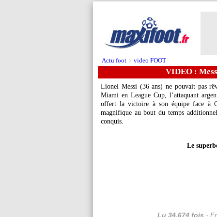
Actu foot
video FOOT
>
VIDEO : Messi
Lionel Messi (36 ans) ne pouvait pas rêv
Miami en League Cup, l’attaquant argen
offert la victoire à son équipe face à
magnifique au bout du temps additionnel 
conquis.
Le superbe
Lu 34.674 fois
- Er