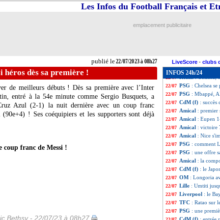
Amical
: Clermon
22/07
Les Infos du Football Français et E
Amical
: Lens en
22/07
Leverkusen
: Bon
22/07
emplacement publicitaire
Juve
: Arthur prêt
22/07
Amical
: Toulous
22/07
Dortmund
: Can 
22/07
Lazio
: Castellan
22/07
publié le
22/07/2023 à 08h27
PSG
: l'UNFP ré
22/07
LiveScore
-
clubs 
CdM (f)
: le Dane
22/07
 héros dès sa première !
INFOS 24h/24
Reims
: Okumu, tr
22/07
PSG
: Chelsea se
22/07
er de meilleurs débuts ! Dès sa première avec l’Inter
PSG
: Mbappé, A
22/07
tin, entré à la 54e minute comme Sergio Busquets, a
CdM (f)
: succès 
22/07
 Cruz Azul (2-1) la nuit dernière avec un coup franc
Amical
: premier 
22/07
(90e+4) ! Ses coéquipiers et les supporters sont déjà
Amical
: Eupen 1
22/07
Amical
: victoire
22/07
Amical
: Nice s'
22/07
PSG
: comment Lu
22/07
 coup franc de Messi !
PSG
: une offre
22/07
Amical
: la comp
22/07
CdM (f)
: le Jap
22/07
OM
: Longoria av
22/07
Lille
: Umtiti jusq
22/07
Liverpool
: le Ba
22/07
TFC
: Ratao sur l
22/07
PSG
: une premi
22/07
ic Bethsy - 22/07/23 à 08h27
CdM (f)
: entrée 
22/07