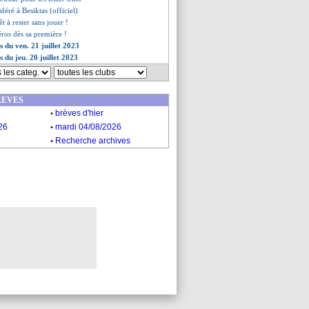
féré à Besiktas (officiel)
t à rester sans jouer !
éros dès sa première !
s du ven. 21 juillet 2023
s du jeu. 20 juillet 2023
REVES
.
brèves d'hier
.
26
mardi 04/08/2026
.
Recherche archives