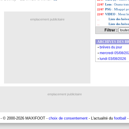
Lens
: Onana trans
22/07
PSG
: Mbappé prê
22/07
VIDEO
: Messi h
22/07
Liste des brève
emplacement publicitaire
...
Liste des brève
...
Filtrer :
ARCHIVES DES B
.
brèves du jour
.
mercredi 05/08/20
.
lundi 03/08/2026
emplacement publicitaire
- © 2000-2026 MAXIFOOT -
choix de consentement
- L'actualité du
football
-