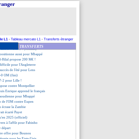
t battu par Saint-Étienne
tranger
chaîne face à Dijon
iface signe pour 20 M€ (off.)
é à la Fiorentina (officiel)
e balayé par le Werder
jusqu'en 2026 (officiel)
os pour 15 M€ (officiel)
agit pour Mbappé
de L1
-
Tableau mercato L1
-
Transferts étranger
mark sur le fil
TRANSFERTS
ansfert record ! (officiel)
 positionne aussi pour Mbappé
l-Hilal propose 200 M€ !
difficile pour l'Angleterre
succès de l'été pour Lens
-0 OM (fini)
 7-2 pour Lille !
impose contre Montpellier
is Enrique apprend le français
 saoudienne pour Mbappé
o de l'OM contre Eupen
on écrase la Zambie
ait écarté Payet
u'en 2025 (officiel)
yern à l'affût pour Fabinho
e départ
ère offre pour Bounou
réussie pour les Etats-Unis