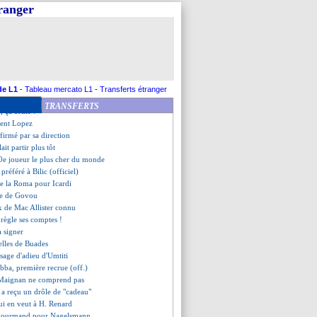
Meazza rempli pour la finale ?
tranger
poussé vers la sortie, mais...
ry veut attirer Tielemans
gine Galtier à l'étranger
e veut relancer Paredes
ingham signe au Real ! (officiel)
approché avec une offre XXL
é va bien rejoindre Benzema
de L1
-
Tableau mercato L1
-
Transferts étranger
he de l'Inter Miami ?
TRANSFERTS
, ça brûle !
ient Lopez
nfirmé par sa direction
ait partir plus tôt
0e joueur le plus cher du monde
préféré à Bilic (officiel)
de la Roma pour Icardi
ude de Govou
ix de Mac Allister connu
 règle ses comptes !
a signer
elles de Buades
ssage d'adieu d'Umtiti
bba, première recrue (off.)
 Maignan ne comprend pas
ti a reçu un drôle de "cadeau"
i en veut à H. Renard
 gourmand pour Nagelsmann