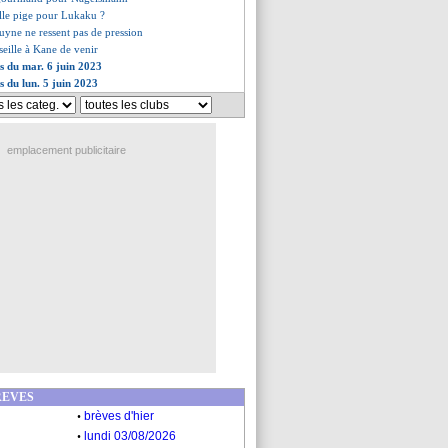
lle pige pour Lukaku ?
uyne ne ressent pas de pression
eille à Kane de venir
es du mar. 6 juin 2023
s du lun. 5 juin 2023
emplacement publicitaire
REVES
.
brèves d'hier
.
lundi 03/08/2026