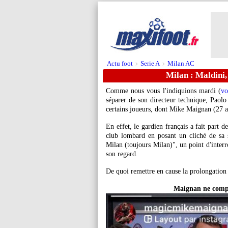
Actu foot
Serie A
Milan AC
>
>
Milan : Maldini
Comme nous vous l'indiquions mardi (
vo
séparer de son directeur technique, Paol
certains joueurs, dont Mike
Maignan
(27 a
En effet, le gardien français a fait part 
club lombard en posant un cliché de sa 
Milan (toujours Milan)", un point d'interr
son regard.
De quoi remettre en cause la prolongation 
Maignan ne compr