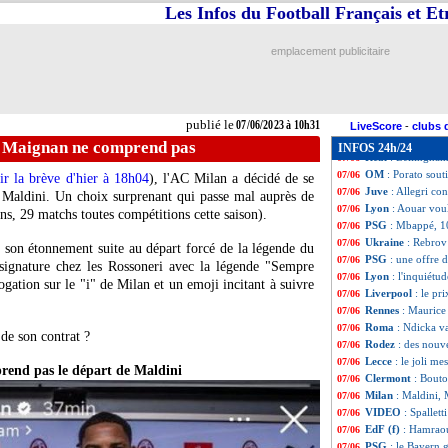
Inter
: Giuseppe 
07/06
Les Infos du Football Français et E
Valence
: Cavani 
07/06
Aston Villa
: Eme
07/06
emplacement publicitaire
PSG
: Rothen ima
07/06
Atletico
: Simeon
07/06
Dortmund
: Bell
07/06
Al-Nassr
: Zaha 
07/06
publié le
07/06/2023 à 10h31
Al Ittihad
: Kant
07/06
LiveScore
-
clubs 
MLS
: Messi proc
07/06
, Maignan ne comprend pas
INFOS 24h/24
Real
: Bellingham
07/06
OM
: Porato sout
07/06
ir la brève d'hier à 18h04
), l'AC Milan a décidé de se
Juve
: Allegri co
07/06
o Maldini. Un choix surprenant qui passe mal auprès de
Lyon
: Aouar voul
07/06
ns, 29 matchs toutes compétitions cette saison).
PSG
: Mbappé, 1
07/06
Ukraine
: Rebrov 
07/06
de son étonnement suite au départ forcé de la légende du
PSG
: une offre 
07/06
signature chez les Rossoneri avec la légende "Sempre
Lyon
: l'inquiét
07/06
ogation sur le "i" de Milan et un emoji incitant à suivre
Liverpool
: le pr
07/06
Rennes
: Maurice
07/06
Roma
: Ndicka v
07/06
de son contrat ?
Rodez
: des nouv
07/06
Lecce
: le joli me
07/06
end pas le départ de Maldini
Clermont
: Bouto
07/06
Milan
: Maldini,
07/06
VIDEO
: Spallet
07/06
EdF (f)
: Hamraou
07/06
PSG
: le Bayern
07/06