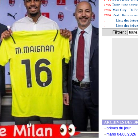
Inter
: une nouve
07/06
Man City
: De Br
07/06
Real
: Ramos cons
07/06
Liste des brèv
...
Liste des brève
...
Filtrer :
ARCHIVES DES B
.
brèves du jour
.
mardi 04/08/2026