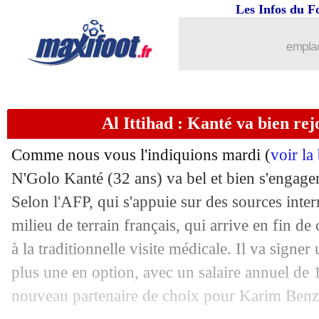
Les Infos du F
07/06
Reims
: un attaquant ivoirien arrive
emplac
07/06
OM
: Guendouzi fait le point sur son 
07/06
C4
: Fiorentina-West Ham, les compos
Al Ittihad : Kanté va bien r
07/06
Comme nous vous l'indiquions mardi (
Monaco
: Disasi vers Manchester Unit
voir la
N'Golo Kanté (32 ans) va bel et bien s'engager
07/06
Nice
: Brahimi poussé vers la sortie
Selon l'AFP, qui s'appuie sur des sources inter
milieu de terrain français, qui arrive en fin de 
07/06
Inter Miami
: ça se confirme pour Mes
à la traditionnelle visite médicale. Il va signer
plus une en option, avec un salaire annuel de 
07/06
Reims
: De Smet prolonge jusqu'en 202
nouveau partenaire de choix pour Karim Ben
07/06
Brest
: Roy prolongé sur le banc (offic