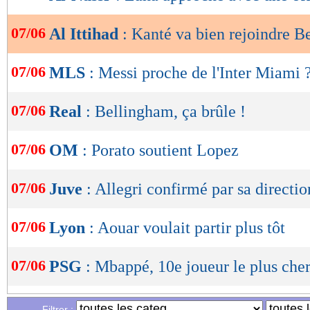
de
lecture
07/06
Al Ittihad
: Kanté va bien rejoindre 
OK
07/06
MLS
: Messi proche de l'Inter Miami 
07/06
Real
: Bellingham, ça brûle !
07/06
OM
: Porato soutient Lopez
07/06
Juve
: Allegri confirmé par sa directio
07/06
Lyon
: Aouar voulait partir plus tôt
07/06
PSG
: Mbappé, 10e joueur le plus ch
07/06
Ukraine
: Rebrov préféré à Bilic (offic
Filtrer :