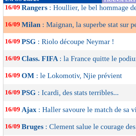
de
16/09
Rangers
: Houllier, le bel hommage d
lecture
16/09
Milan
: Maignan, la superbe stat sur p
OK
16/09
PSG
: Riolo découpe Neymar !
16/09
Class. FIFA
: la France quitte le podi
16/09
OM
: le Lokomotiv, Njie prévient
16/09
PSG
: Icardi, des stats terribles...
16/09
Ajax
: Haller savoure le match de sa vi
16/09
Bruges
: Clement salue le courage des