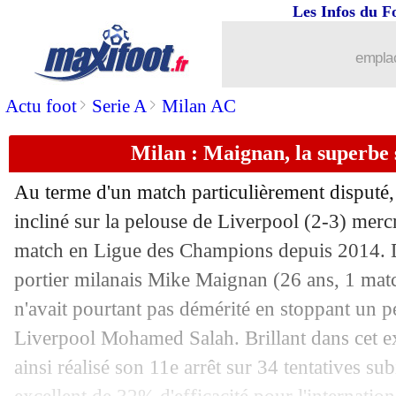
Les Infos du F
16/09
Real
: Hazard, l'explication d'Ancelott
emplac
16/09
Maroc
: Ziyech reviendra si...
>
>
Actu foot
Serie A
Milan AC
16/09
PSG
: Messi a bien refusé le 10 de N
Milan : Maignan, la superbe 
16/09
Milan
: Maignan, la presse s'enflamme
Au terme d'un match particulièrement disputé,
16/09
OM
: le DS de Schalke a eu peur pour
incliné sur la pelouse de Liverpool (2-3) merc
match en Ligue des Champions depuis 2014. Du
16/09
VIDEO
: Griezmann, Felix recadre un
portier milanais Mike Maignan (26 ans, 1 matc
n'avait pourtant pas démérité en stoppant un pe
16/09
Burnley
: Dyche a prolongé (officiel)
Liverpool Mohamed Salah. Brillant dans cet exe
ainsi réalisé son 11e arrêt sur 34 tentatives su
16/09
PSG
: Messi, Leonardo raconte son ar