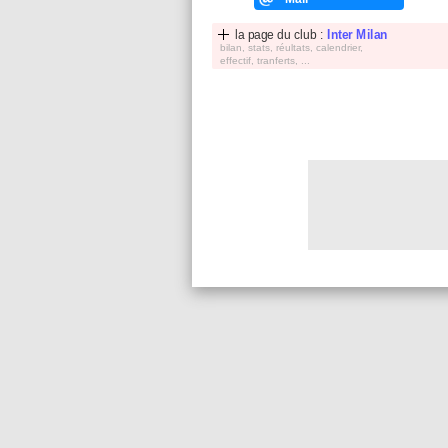
la page du club :
Inter Milan
bilan, stats, réultats, calendrier,
effectif, tranferts, ...