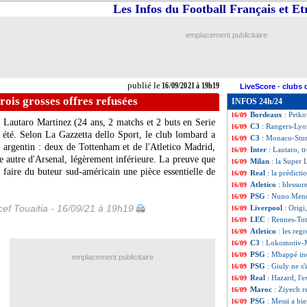
Les Infos du Football Français et E
Tottenham
: Esp
16/09
Rennes
: Genesio 
16/09
OM
: Guendouzi 
16/09
emplacement publicitaire
Man Utd
: Solskj
16/09
OM
: l'énorme d
16/09
LEC
: le classem
16/09
LEC
: Rennes 2-2
16/09
publié le
16/09/2021 à 19h19
LiveScore
-
clubs 
C3
: le classeme
16/09
trois grosses offres refusées
INFOS 24h/24
C3
: Lokomotiv 1-
16/09
Bordeaux
: Petk
16/09
 Lautaro Martinez (24 ans, 2 matchs et 2 buts en Serie
C3
: Rangers-Lyo
16/09
et été. Selon La Gazzetta dello Sport, le club lombard a
C3
: Monaco-Stu
16/09
nt argentin : deux de Tottenham et de l'Atletico Madrid,
Inter
: Lautaro, t
16/09
e autre d'Arsenal, légèrement inférieure. La preuve que
Milan
: la Super 
16/09
de faire du buteur sud-américain une pièce essentielle de
Real
: la prédic
16/09
Atletico
: blessu
16/09
PSG
: Nuno Mend
16/09
ef Touaitia - 16/09/21 à 19h19
Liverpool
: Orig
16/09
LEC
: Rennes-To
16/09
Atletico
: les reg
16/09
C3
: Lokomotiv-M
16/09
PSG
: Mbappé in
16/09
emplacement publicitaire
PSG
: Giuly ne s
16/09
Real
: Hazard, l'e
16/09
Maroc
: Ziyech re
16/09
PSG
: Messi a bi
16/09