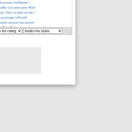
la presse s'enflamme !
halke a eu peur pour Harit
nn, Felix recadre un fan !
 prolongé (officiel)
nardo raconte son arrivée
M, Beka Beka voit une opportunité
me aussi les Parisiens !
 lyonnais tagué à Glasgow
e en C1, Håland peu convaincu
irme le rêve d'Hakimi
r gourmand pour prolonger
, le coup de gueule de Rothen
rend les soucis de Pochettino
er, le bel hommage de Gerrard
la superbe stat sur penalty
oupe Neymar !
France quitte le podium
v, Njie prévient
stats terribles...
oure le match de sa vie !
salue le courage des siens
ensif, Owen voit une faiblesse
iola a aussi recadré Grealish
fensif, Pochettino patient
a a prolongé (officiel)
, sa pensée pour Rennes