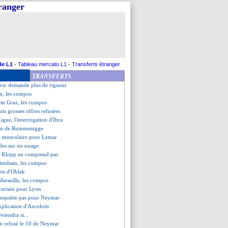
tranger
irito Santo encense Rennes
déçu, mais...
a hâte du retour de Milik
aer, Ferdinand met la pression
éception de Guendouzi
ent du groupe G (Rennes)
 Tottenham (fini)
de L1
-
Tableau mercato L1
-
Transferts étranger
nt du groupe E (OM)
TRANSFERTS
1 Marseille (fini)
ovic demande plus de rigueur
n, les compos
rm Graz, les compos
rois grosses offres refusées
Ligue, l'interrogation d'Ibra
tion de Rummenigge
re musculaire pour Lemar
es sur un nuage
i, Klopp ne comprend pas
ttenham, les compos
rets d'Oblak
arseille, les compos
certain pour Lyon
'inquiète pas pour Neymar
xplication d'Ancelotti
viendra si...
en refusé le 10 de Neymar