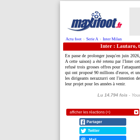
Actu foot
Serie A
Inter Milan
>
>
Inter : Lautaro, 
En passe de prolonger jusqu'en juin 2026,
A cette saison) a été retenu par l'Inter c
refusé trois grosses offres pour l'attaqua
qui ont proposé 90 millions d'euros, et un
les dirigeants nerazzurri ont l'intention 
leur projet pour les années à venir.
Lu 14.794 fois
- Youc
afficher les réactions (+)
Partager
Twitter
Mail