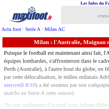
Les Infos du F
emplac
>
>
Actu foot
Serie A
Milan AC
Milan : l'Australie, Maignan
...
brèves d'AUJOURD'HUI ( 8 août 202
Puisque le football est maintenant ainsi fait,
...
Liste des brèves du lun. 13 octobre 20
équipes lombardes, s'affronteront dans le cadr
Perth (Australie), à l'autre bout du globe, en f
12/10
CdM 2026
: le Ghana valide son ticke
par cette délocalisation, le milieu milanais Adr
mercredi 8/10
) a été soutenu par son coéquip
12/10
EdF
: Konaté et l'importance de l'ento
matchs en Serie A cette saison).
12/10
CdM 2026
: la Croatie proche de la qu
"Je suis totalement d'accord avec Adrien Rab