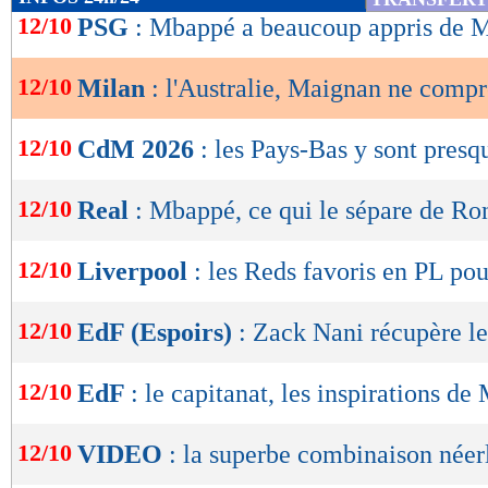
de
12/10
PSG
: Mbappé a beaucoup appris de M
lecture
12/10
Milan
: l'Australie, Maignan ne comp
OK
12/10
CdM 2026
: les Pays-Bas y sont presq
12/10
Real
: Mbappé, ce qui le sépare de Ro
12/10
Liverpool
: les Reds favoris en PL po
12/10
EdF (Espoirs)
: Zack Nani récupère le
12/10
EdF
: le capitanat, les inspirations d
12/10
VIDEO
: la superbe combinaison néer