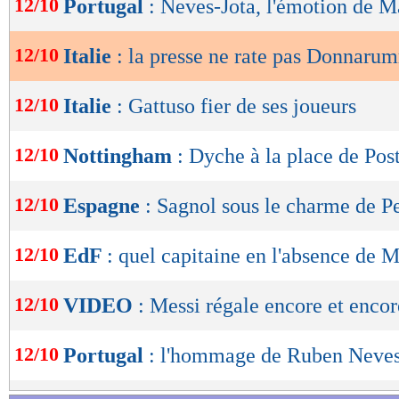
12/10
Portugal
: Neves-Jota, l'émotion de M
de
lecture
12/10
Italie
: la presse ne rate pas Donnaru
OK
12/10
Italie
: Gattuso fier de ses joueurs
12/10
Nottingham
: Dyche à la place de Pos
12/10
Espagne
: Sagnol sous le charme de P
12/10
EdF
: quel capitaine en l'absence de 
12/10
VIDEO
: Messi régale encore et encor
12/10
Portugal
: l'hommage de Ruben Neves