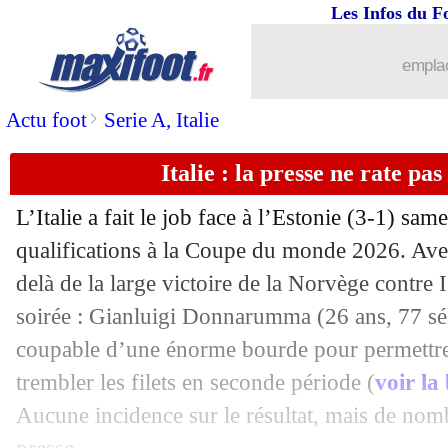
12/10
Barça
: la dernière saison de Lewand
Les Infos du F
12/10
Rangers
: Gerrard pas intéressé
emplac
12/10
Nice
: Ndombele, Maurice veut y croi
>
Actu foot
Serie A, Italie
Italie : la presse ne rate 
12/10
Bayern
: Davies entrevoit le bout du t
L’Italie a fait le job face à l’Estonie (3-1) sam
12/10
EdF
: Zidane - "j'aimerais entraîner l
qualifications à la Coupe du monde 2026. Ave
delà de la large victoire de la Norvège contre I
12/10
EdF
: Mbappé, un véritable leader sel
soirée : Gianluigi Donnarumma (26 ans, 77 sél
12/10
Jamaïque
: Greenwood "pas encore pr
coupable d’une énorme bourde pour permettre 
trembler les filets en seconde période (
voir la
12/10
Portugal
: Pepe redoute la retraite de
Aucune incidence sur le résultat, mais de nomb