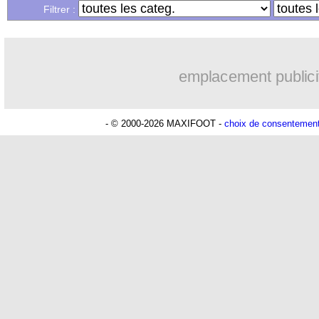
...
Liste des brèves du sam. 11 octobre 2
Filtrer :
...
Liste des brèves du ven. 10 octobre 20
emplacement publici
- © 2000-2026 MAXIFOOT -
choix de consentemen