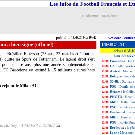
Les Infos du Football Français et E
emplacement publicitaire
publié le
12/08/2024 à 19h02
LiveScore
-
clubs 
n a bien signé (officiel)
INFOS 24h/24
brèves d'AUJ
...
, le Brésilien
Emerson
(25 ans, 22 matchs et 1 but en
Liste des brèv
...
 quitte les Spurs de Tottenham. Le latéral droit s'est
Fiorentina
: De 
12/08
 pour quatre ans, plus une année supplémentaire en
L2
: beIN Sports
12/08
du FC Barcelone est estimé à 15 millions d'euros hors
Amical
: Monaco 
12/08
Bologne
: deux d
12/08
Séville
: Stuttgar
12/08
 rejoint le Milan AC
PSG
: Danilo est
12/08
Rennes
: le Gallo
12/08
PHOTO
: Noah L
12/08
Milan
: Kalulu to
12/08
PSG
: la petite 
12/08
Dortmund
: l'at
12/08
Milan
: Emerson a
12/08
PSG
: Kevin Dura
12/08
ic Bethsy - 12/08/24 à 19h02
Bordeaux
: la ré
12/08
Lyon
: Mata excit
12/08