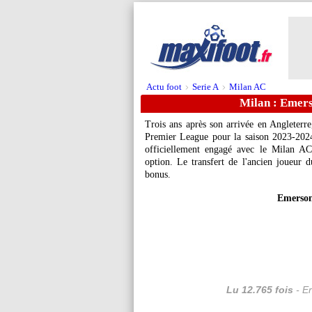
Actu foot
Serie A
Milan AC
>
>
Milan : Emerso
Trois ans après son arrivée en Angleterre
Premier League pour la saison 2023-2024)
officiellement engagé avec le Milan AC
option. Le transfert de l'ancien joueur 
bonus.
Emerson
Lu 12.765 fois
- Er