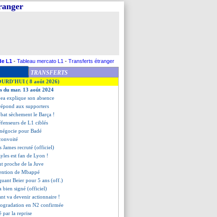
tranger
de L1
-
Tableau mercato L1
-
Transferts étranger
TRANSFERTS
OURD'HUI ( 8 août 2026)
es du mar. 13 août 2024
Gea explique son absence
 répond aux supporters
bat sèchement le Barça !
éfenseurs de L1 ciblés
t négocie pour Badé
 convoité
is James recruté (officiel)
yles est fan de Lyon !
ut proche de la Juve
attention de Mbappé
taquant Beier pour 5 ans (off.)
 bien signé (officiel)
nt va devenir actionnaire !
trogradation en N2 confirmée
é par la reprise