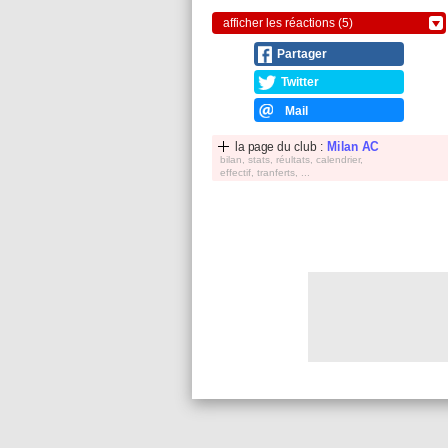
afficher les réactions (5)
Partager
Twitter
Mail
la page du club :
Milan AC
bilan, stats, réultats, calendrier,
effectif, tranferts, ...