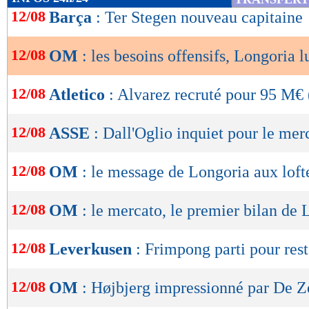
de
12/08
Barça
: Ter Stegen nouveau capitaine
lecture
12/08
OM
: les besoins offensifs, Longoria l
OK
12/08
Atletico
: Alvarez recruté pour 95 M€ (
12/08
ASSE
: Dall'Oglio inquiet pour le mer
12/08
OM
: le message de Longoria aux loft
12/08
OM
: le mercato, le premier bilan de
12/08
Leverkusen
: Frimpong parti pour rest
12/08
OM
: Højbjerg impressionné par De Z