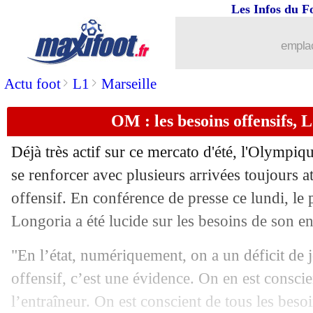
Les Infos du F
12/08
Bologne
: deux défenseurs de L1 ciblé
emplac
12/08
Séville
: Stuttgart négocie pour Badé
>
>
Actu foot
L1
Marseille
12/08
PSG
: Danilo est convoité
OM : les besoins offensifs, 
12/08
Rennes
: le Gallois James recruté (offi
Déjà très actif sur ce mercato d'été, l'Olympiq
12/08
PHOTO
: Noah Lyles est fan de Lyon
se renforcer avec plusieurs arrivées toujours a
offensif. En conférence de presse ce lundi, le 
12/08
Milan
: Kalulu tout proche de la Juve
Longoria a été lucide sur les besoins de son e
12/08
PSG
: la petite attention de Mbappé
"En l’état, numériquement, on a un déficit de 
offensif, c’est une évidence. On en est conscie
12/08
Dortmund
: l'attaquant Beier pour 5 an
l’entraîneur. On est conscient de tous les besoi