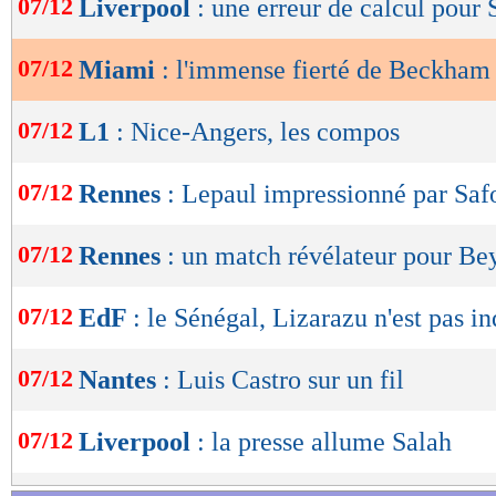
07/12
Liverpool
: une erreur de calcul pour
de
lecture
07/12
Miami
: l'immense fierté de Beckham
OK
07/12
L1
: Nice-Angers, les compos
07/12
Rennes
: Lepaul impressionné par Sa
07/12
Rennes
: un match révélateur pour Be
07/12
EdF
: le Sénégal, Lizarazu n'est pas in
07/12
Nantes
: Luis Castro sur un fil
07/12
Liverpool
: la presse allume Salah