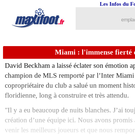
07/12
L1
: Le Havre 0-0 Paris FC (fini)
Les Infos du F
07/12
L1
: Auxerre 3-1 Metz (fini)
emplac
07/12
Nice
: Haise secoue ses joueurs
Miami : l'immense fiert
07/12
Nice
: Ndombele revient 9 mois plus t
David Beckham a laissé éclater son émotion apr
07/12
Divers
: T. Bakayoko proche d'un reto
champion de MLS remporté par l’Inter Miami 
copropriétaire du club a salué un moment hist
07/12
PSG
: Zaïre-Emery prévient Lens
floridienne, long à construire et très attendu.
07/12
Nice
: Diouf appelle à l'unité
"Il y a eu beaucoup de nuits blanches. J’ai tou
création d’une équipe ici. Nous avons promis 
07/12
Ita.
: la Roma tombe à Cagliari
venir les meilleurs joueurs et que nous rempor