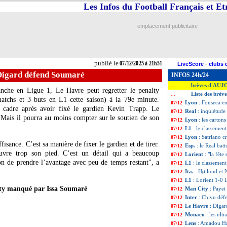
Les Infos du Football Français et E
emplacement publicitaire
publié le
07/12/2025 à 21h51
LiveScore
-
clubs 
Digard défend Soumaré
INFOS 24h/24
brèves d'AUJ
...
nche en Ligue 1, Le Havre peut regretter le penalty
Liste des brèv
...
tchs et 3 buts en L1 cette saison) à la 79e minute.
Lyon
: Fonseca e
07/12
e cadre après avoir fixé le gardien Kevin Trapp. Le
Real
: inquiétude
07/12
 Mais il pourra au moins compter sur le soutien de son
Lyon
: les carton
07/12
L1
: le classemen
07/12
Lyon
: Satriano cr
07/12
ffisance. C’est sa manière de fixer le gardien et de tirer.
Esp.
: le Real bat
07/12
ouvre trop son pied. C’est un détail qui a beaucoup
Lorient
: "la fête
07/12
on de prendre l’avantage avec peu de temps restant", a
L1
: le classemen
07/12
Ita.
: Højlund et 
07/12
L1
: Lorient 1-0 
07/12
lty manqué par Issa Soumaré
Man City
: Payet
07/12
Inter
: Chivu déf
07/12
Le Havre
: Diga
07/12
Monaco
: les ult
07/12
Lens
: Amadou Ha
07/12