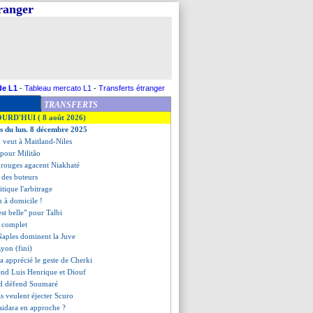
tranger
de L1
-
Tableau mercato L1
-
Transferts étranger
TRANSFERTS
OURD'HUI ( 8 août 2026)
es du lun. 8 décembre 2025
n veut à Maitland-Niles
 pour Militão
s rouges agacent Niakhaté
t des buteurs
itique l'arbitrage
tu à domicile !
 est belle" pour Talbi
t complet
Naples dominent la Juve
Lyon (fini)
 a apprécié le geste de Cherki
end Luis Henrique et Diouf
rd défend Soumaré
ras veulent éjecter Scuro
idara en approche ?