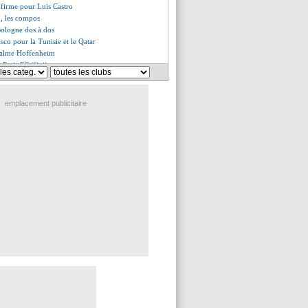
nfirme pour Luis Castro
n, les compos
 Bologne dos à dos
iasco pour la Tunisie et le Qatar
calme Hoffenheim
 Paris FC (fini)
Metz (fini)
e ses joueurs
evient 9 mois plus tard
emplacement publicitaire
oko proche d'un retour
ry prévient Lens
le à l'unité
be à Cagliari
m pas gêné par le contexte
ers (fini)
ti de Raphinha
z, les compos
is FC, les compos
cial pour les Niçois
 numéro 10, Flick a aimé
teurs différents en Ligue 1
rreur de calcul pour Szoboszlai
e fierté de Beckham
, les compos
impressionné par Safonov
h révélateur pour Beye