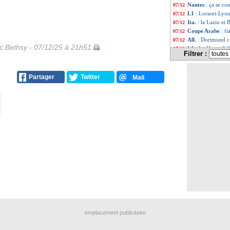
Nantes
: ça se co
07/12
L1
: Lorient-Lyo
07/12
Ita.
: la Lazio et
07/12
Coupe Arabe
: f
07/12
All.
: Dortmund 
07/12
ic Bethsy - 07/12/25 à 21h51
L1
: Le Havre 0-0
07/12
Filtrer :
L1
: Auxerre 3-1 
07/12
Nice
: Haise secou
07/12
Nice
: Ndombele r
07/12
Partager
Twitter
Mail
Divers
: T. Bakay
07/12
PSG
: Zaïre-Eme
07/12
Nice
: Diouf appel
07/12
Ita.
: la Roma tom
07/12
Angers
: Belkhdi
07/12
L1
: Nice 0-1 Ang
07/12
Barça
: le démen
07/12
L1
: Auxerre-Met
07/12
L1
: Le Havre-Par
07/12
Nice
: accueil gla
07/12
Barça
: Yamal en
07/12
PSG
: déjà 16 bu
07/12
Liverpool
: une e
07/12
Miami
: l'immens
07/12
L1
: Nice-Angers
07/12
emplacement publicitaire
Rennes
: Lepaul 
07/12
Rennes
: un matc
07/12