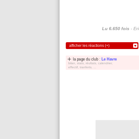
Lu 6.650 fois
- Er
afficher les réactions (+)
la page du club :
Le Havre
bilan, stats, réultats, calendrier,
effectif, tranferts, ...