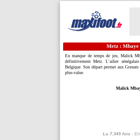
Metz : Mbaye f
En manque de temps de jeu, Malick Mbay
définitivement Metz. L’ailier sénégala
Belgique. Son départ permet aux Grenats 
plus-value.
Malick Mbay
Lu 7.345 fois
- Er