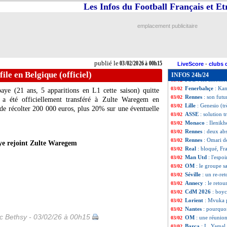
Man City
: Guard
03/02
Les Infos du Football Français et E
Real
: le manque 
03/02
EdF
: Disasi rêve
03/02
emplacement publicitaire
PFC
: S. Gilli - 
03/02
Lyon
: P. Fonseca 
03/02
Lens
: Sage justi
03/02
Rennes
: Beye et
03/02
publié le
03/02/2026 à 00h15
Lyon
: Fonseca e
03/02
LiveScore
-
clubs 
Lyon
: Fonseca j
03/02
ile en Belgique (officiel)
INFOS 24h/24
PSG
: les ambiti
03/02
Fenerbahçe
: Kan
03/02
e (21 ans, 5 apparitions en L1 cette saison) quitte
Rennes
: son futu
03/02
is a été officiellement transféré à Zulte Waregem en
Lille
: Genesio (t
03/02
de récolter 200 000 euros, plus 20% sur une éventuelle
ASSE
: solution 
03/02
Monaco
: Ilenikh
03/02
Rennes
: deux ab
03/02
Rennes
: Omari d
03/02
e rejoint Zulte Waregem
Real
: bloqué, Fr
03/02
Man Utd
: l'espo
03/02
OM
: le groupe 
03/02
Séville
: un re-re
03/02
Annecy
: le retou
03/02
CdM 2026
: boyc
03/02
Lorient
: Mvuka p
03/02
Nantes
: pourquoi
03/02
ic Bethsy - 03/02/26 à 00h15
OM
: une réunion
03/02
Barça
: L. Yamal 
03/02