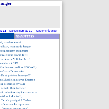
iola ironise sur les dépenses
tranger
d'entraînement pointé du doigt
 d'un retour
"Immobile n'a rien à prouver"
- "sans Paris, c'est possible"
fie la venue de Saint-Maximin
 le contexte autour de l'OM
xplique le choix Yaremchuk
de L1
-
Tableau mercato L1
-
Transferts étranger
uge le mercato du club
TRANSFERTS
ons de Moscardo
té, transfert avorté !
r départ, les mots de Jacquet
rès) mécontent du mercato
trouvée pour Ekwah (off.)
ena signe à Al-Ittihad (off.)
sents face à l'OM
éfinitivement cédé au HSV (off.)
an Garcia l'a mauvaise
ir Koné prêté en Suisse (off.)
sans Murillo, mais avec Emerson
tour de Ramos envisagé
r de Sahi Dion (officiel)
ott, Infantino réagit aux menaces
rêté au Celtic (off.)
 Tati n'a pas signé à Chelsea
 calme avec les supporters
- "rester ici toute ma vie"