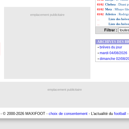
Chelsea
: Disasi 
03/02
Metz
: Mbaye file
03/02
Atletico
: Rodrig
03/02
emplacement publicitaire
Liste des brève
...
Liste des brèv
...
Filtrer :
ARCHIVES DES B
.
brèves du jour
.
mardi 04/08/2026
.
dimanche 02/08/2
emplacement publicitaire
- © 2000-2026 MAXIFOOT -
choix de consentement
- L'actualité du
football
-