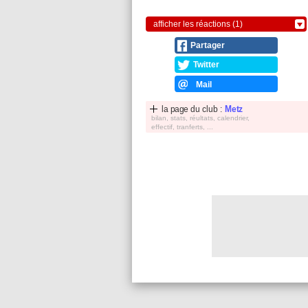
afficher les réactions (1)
Partager
Twitter
Mail
la page du club :
Metz
bilan, stats, réultats, calendrier,
effectif, tranferts, ...