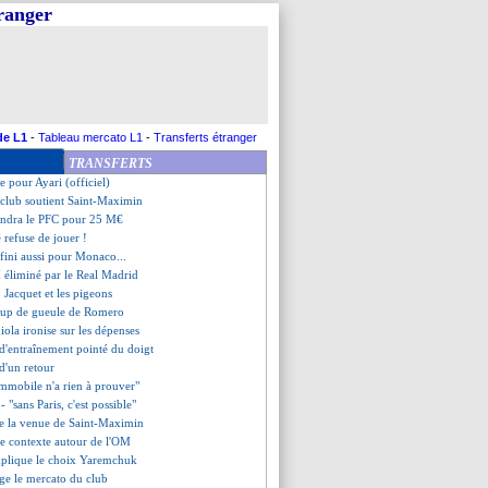
tranger
n justifie son choix
 de Bouna Sarr
igeant s'explique pour Benzema
s attentes de Fonseca
 prend la défense de Mbappé
banderoles du Vélodrome !
Rennes, les compos
de L1
-
Tableau mercato L1
-
Transferts étranger
odriguez vers la MLS
TRANSFERTS
ge, Laporta pique le Real !
e pour Ayari (officiel)
e club soutient Saint-Maximin
oindra le PFC pour 25 M€
 refuse de jouer !
t fini aussi pour Monaco...
M éliminé par le Real Madrid
 Jacquet et les pigeons
coup de gueule de Romero
iola ironise sur les dépenses
d'entraînement pointé du doigt
 d'un retour
"Immobile n'a rien à prouver"
- "sans Paris, c'est possible"
fie la venue de Saint-Maximin
 le contexte autour de l'OM
xplique le choix Yaremchuk
uge le mercato du club