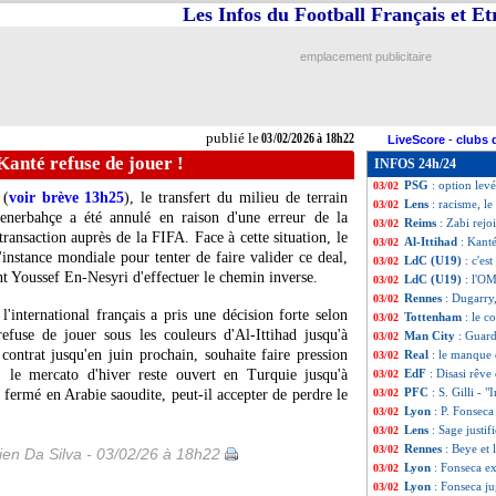
Les Infos du Football Français et E
Atletico
: Lookma
03/02
Metz
: l'émotion
03/02
Al-Hilal
: un dir
03/02
emplacement publicitaire
Lyon
: Nartey, le
03/02
EdF
: Deschamps
03/02
PHOTOS
: les 
03/02
CdF
: Marseille-
03/02
publié le
03/02/2026 à 18h22
LiveScore
-
clubs 
Divers
: James R
03/02
 Kanté refuse de jouer !
INFOS 24h/24
Barça
: l'arbitra
03/02
PSG
: option levé
03/02
 (
voir brève 13h25
), le transfert du milieu de terrain
Lens
: racisme, l
03/02
enerbahçe a été annulé en raison d'une erreur de la
Reims
: Zabi rej
03/02
transaction auprès de la FIFA. Face à cette situation, le
Al-Ittihad
: Kanté
03/02
instance mondiale pour tenter de faire valider ce deal,
LdC (U19)
: c'es
03/02
nt Youssef En-Nesyri d'effectuer le chemin inverse.
LdC (U19)
: l'O
03/02
Rennes
: Dugarry,
03/02
l'international français a pris une décision forte selon
Tottenham
: le 
03/02
efuse de jouer sous les couleurs d'Al-Ittihad jusqu'à
Man City
: Guard
03/02
contrat jusqu'en juin prochain, souhaite faire pression
Real
: le manque 
03/02
, le mercato d'hiver reste ouvert en Turquie jusqu'à
EdF
: Disasi rêve
03/02
PFC
: S. Gilli - 
fermé en Arabie saoudite, peut-il accepter de perdre le
03/02
Lyon
: P. Fonseca 
03/02
Lens
: Sage justi
03/02
Rennes
: Beye et
03/02
en Da Silva - 03/02/26 à 18h22
Lyon
: Fonseca e
03/02
Lyon
: Fonseca j
03/02