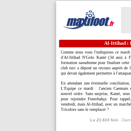
Al-Ittihad :
Comme nous vous l'indiquions ce mardi
d'Al-Ittihad N'Golo Kanté (34 ans) à F
formation saoudienne pour finaliser cette 
club turc a déposé un recours auprès de l'
qui devait également permettre à l'attaqua
En attendant une éventuelle conciliation, 
L'Equipe ce mardi : l'ancien Caennais r
nouvel ordre. Sans surprise, Kanté, sous 
pour rejoindre Fenerbahçe. Pour rappel
vendredi, mais Al-Ittihad, avec un marché 
Tricolore sans le remplacer ?
Lu 21.614 fois
- Dami