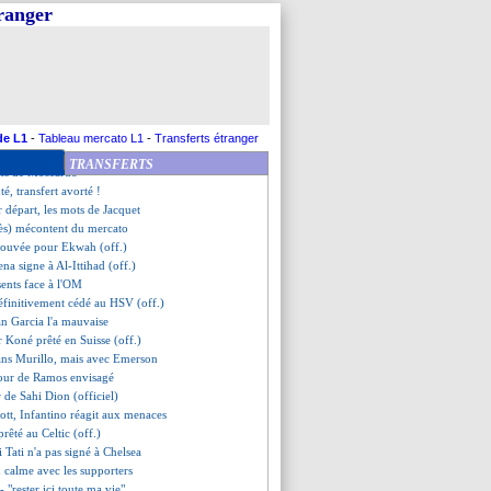
iola ironise sur les dépenses
tranger
d'entraînement pointé du doigt
 d'un retour
"Immobile n'a rien à prouver"
- "sans Paris, c'est possible"
fie la venue de Saint-Maximin
 le contexte autour de l'OM
xplique le choix Yaremchuk
de L1
-
Tableau mercato L1
-
Transferts étranger
uge le mercato du club
TRANSFERTS
ons de Moscardo
té, transfert avorté !
r départ, les mots de Jacquet
rès) mécontent du mercato
trouvée pour Ekwah (off.)
ena signe à Al-Ittihad (off.)
sents face à l'OM
éfinitivement cédé au HSV (off.)
an Garcia l'a mauvaise
ir Koné prêté en Suisse (off.)
sans Murillo, mais avec Emerson
tour de Ramos envisagé
r de Sahi Dion (officiel)
ott, Infantino réagit aux menaces
rêté au Celtic (off.)
 Tati n'a pas signé à Chelsea
 calme avec les supporters
- "rester ici toute ma vie"