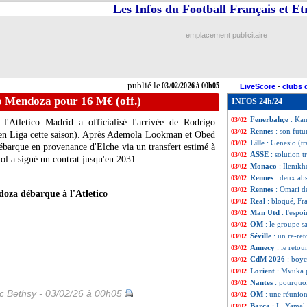
Man City
: Guard
03/02
Les Infos du Football Français et E
Real
: le manque 
03/02
EdF
: Disasi rêve
03/02
emplacement publicitaire
PFC
: S. Gilli - 
03/02
Lyon
: P. Fonseca 
03/02
Lens
: Sage justi
03/02
Rennes
: Beye et
03/02
publié le
03/02/2026 à 00h05
Lyon
: Fonseca e
03/02
LiveScore
-
clubs 
Lyon
: Fonseca j
03/02
o Mendoza pour 16 M€ (off.)
INFOS 24h/24
PSG
: les ambiti
03/02
Fenerbahçe
: Kan
03/02
 l'Atletico Madrid a officialisé l'arrivée de
Rodrigo
Rennes
: son futu
03/02
t en Liga cette saison). Après Ademola Lookman et Obed
Lille
: Genesio (t
03/02
 débarque en provenance d'Elche via un transfert estimé à
ASSE
: solution 
03/02
nol a signé un contrat jusqu'en 2031.
Monaco
: Ilenikh
03/02
Rennes
: deux ab
03/02
Rennes
: Omari d
03/02
oza débarque à l'Atletico
Real
: bloqué, Fr
03/02
Man Utd
: l'espo
03/02
OM
: le groupe 
03/02
Séville
: un re-re
03/02
Annecy
: le retou
03/02
CdM 2026
: boyc
03/02
Lorient
: Mvuka p
03/02
Nantes
: pourquoi
03/02
ic Bethsy - 03/02/26 à 00h05
OM
: une réunion
03/02
Barça
: L. Yamal 
03/02