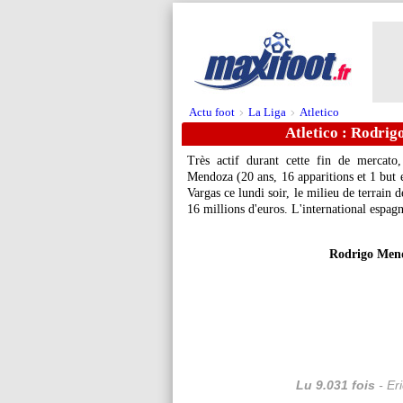
Actu foot
La Liga
Atletico
>
>
Atletico : Rodrig
Très actif durant cette fin de mercato,
Mendoza
(20 ans, 16 apparitions et 1 bu
Vargas ce lundi soir, le milieu de terrain
16 millions d'euros. L'international espag
Rodrigo Mend
Lu 9.031 fois
- Er