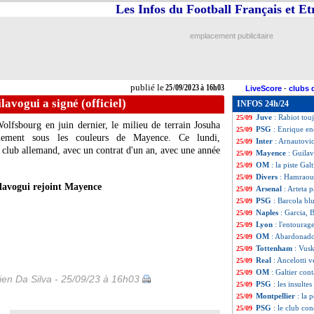
Les Infos du Football Français et E
Clermont
: Bayo,
25/09
Naples
: Osimhen 
25/09
L1
: presque 6 fo
25/09
emplacement publicitaire
Atletico
: Griezma
25/09
Ajax
: un retour 
25/09
OM
: la crainte d
25/09
Chelsea
: Pochett
25/09
publié le
25/09/2023 à 16h03
LiveScore
-
clubs 
Lille
: la situation
25/09
avogui a signé (officiel)
INFOS 24h/24
Tottenham
: Mad
25/09
Juve
: Rabiot tou
25/09
olfsbourg en juin dernier, le milieu de terrain Josuha
PSG
: Enrique e
25/09
llement sous les couleurs de Mayence. Ce lundi,
Inter
: Arnautovic
25/09
le club allemand, avec un contrat d'un an, avec une année
Mayence
: Guilav
25/09
OM
: la piste Gal
25/09
Divers
: Hamraoui
25/09
lavogui rejoint Mayence
Arsenal
: Arteta 
25/09
PSG
: Barcola blu
25/09
Naples
: Garcia, 
25/09
Lyon
: l'entourag
25/09
OM
: Abardonado
25/09
Tottenham
: Vusk
25/09
Real
: Ancelotti 
25/09
OM
: Galtier cont
25/09
en Da Silva - 25/09/23 à 16h03
PSG
: les insulte
25/09
Montpellier
: la 
25/09
PSG
: le club c
25/09