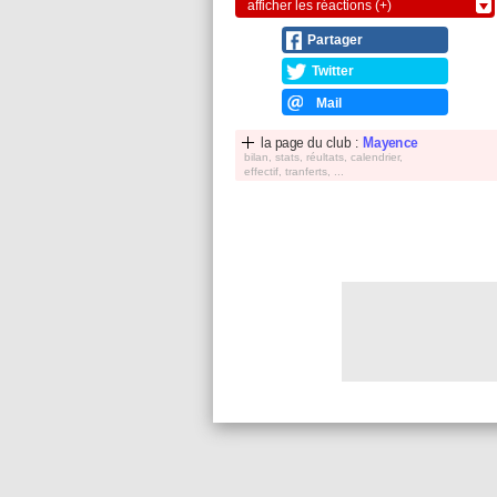
afficher les réactions (+)
Partager
Twitter
Mail
la page du club :
Mayence
bilan, stats, réultats, calendrier,
effectif, tranferts, ...