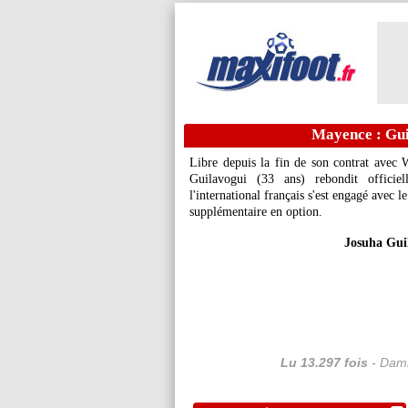
Mayence : Guil
Libre depuis la fin de son contrat avec W
Guilavogui
(33 ans) rebondit officie
l'international français s'est engagé avec 
supplémentaire en option.
Josuha Gui
Lu 13.297 fois
- Dami