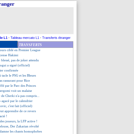
tranger
 P. Gastien est amer
a présenté ses excuses
is moins d'expulsions !
nn croit au titre
? Van Gaal dit non
e Riolo
ino secoue ses joueurs
de L1
-
Tableau mercato L1
-
Transferts étranger
 de l'OL, Umtiti se livre
TRANSFERTS
dison répond à la pique de Saka
jours ciblé en Premier League
ncense Hakimi
 blessé, pas de joker attendu
ogui a signé (officiel)
tier confirmée
 tacle le PSG et les Bleues
pas rassurant pour Rice
ffé par le Parc des Princes
Bergomi voit un malaise
e de Cherki n'a pas compris...
 agacé par le calendrier
ovic, c'est fait (officiel)
veut apprendre de ce revers
acté !
s des joueurs, la LFP active !
pelouse, Der Zakarian révolté
ondamne les chants homophobes