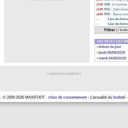
OM
: le nouveau 
25/09
PSG
: Zaïre-Emer
25/09
PSG
: Ramos co
24/09
Liste des brèv
...
Liste des brèv
...
Filtrer :
ARCHIVES DES B
.
brèves du jour
.
jeudi 06/08/2026
.
mardi 04/08/2026
emplacement publicitaire
- © 2000-2026 MAXIFOOT -
choix de consentement
- L'actualité du
football
-