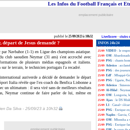
PSG
: Barcola blu
25/09
Les Infos du Football Français et E
Naples
: Garcia, 
25/09
Lyon
: l'entourag
25/09
emplacement publicitaire
OM
: Abardonado
25/09
Tottenham
: Vusk
25/09
Real
: Ancelotti 
25/09
OM
: Galtier cont
25/09
publié le
25/09/2023 à 10h32
PSG
: les insulte
25/09
LiveScore
-
clubs 
Montpellier
: la 
25/09
, départ de Jesus demandé ?
INFOS 24h/24
PSG
: le club c
25/09
VIDEO
: le resp
25/09
ec par Navbahor (1-1) en Ligue des champions asiatique.
OM
: Abardonado
25/09
 du club saoudien Neymar (31 ans) s'est accroché avec
PSG
: chants ho
25/09
formations de plusieurs médias espagnols et italiens.
Atletico
: acclam
25/09
 sur le terrain, le technicien portugais l'a recadré.
PSG
: des joueurs
25/09
EdF
: Mbappé-Gri
25/09
'international auriverde a décidé de demander le départ
PSG
: Ugarte, Pe
25/09
 Sport Italia révèle que l'ex-coach du Benfica Lisbonne a
Atletico
: Simeon
25/09
c un ultimatum : il sera viré sans de meilleurs résultats
Al-Hilal
: Neymar
25/09
cas, Neymar continue de faire parler de lui, même en
OM
: Longoria, l
25/09
Ajax
: le DS Misli
25/09
L1
: Canal+ s'écar
25/09
en Da Silva - 25/09/23 à 10h32
PSG
: Enrique ex
25/09
Naples
: Garcia, 
25/09
OM
: Mbemba a 
25/09
PSG
: Enrique fa
25/09
emplacement publicitaire
OM
: le coup de
25/09