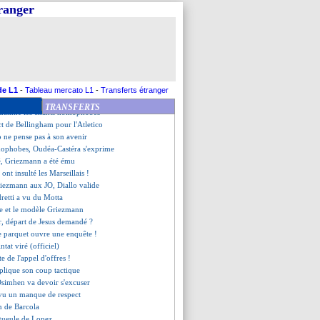
ffé par le Parc des Princes
tranger
Bergomi voit un malaise
e de Cherki n'a pas compris...
 agacé par le calendrier
ovic, c'est fait (officiel)
veut apprendre de ce revers
acté !
s des joueurs, la LFP active !
de L1
-
Tableau mercato L1
-
Transferts étranger
pelouse, Der Zakarian révolté
TRANSFERTS
ondamne les chants homophobes
ect de Bellingham pour l'Atletico
 ne pense pas à son avenir
mophobes, Oudéa-Castéra s'exprime
é, Griezmann a été ému
 ont insulté les Marseillais !
ezmann aux JO, Diallo valide
dretti a vu du Motta
e et le modèle Griezmann
, départ de Jesus demandé ?
e parquet ouvre une enquête !
ntat viré (officiel)
te de l'appel d'offres !
plique son coup tactique
Osimhen va devoir s'excuser
vu un manque de respect
n de Barcola
 gueule de Lopez