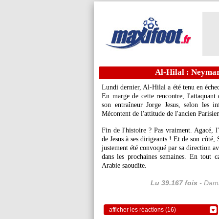
Al-Hilal : Neymar
Lundi dernier, Al-Hilal a été tenu en éch
En marge de cette rencontre, l'attaquant
son entraîneur Jorge Jesus, selon les in
Mécontent de l'attitude de l'ancien Parisien
Fin de l'histoire ? Pas vraiment. Agacé, l
de Jesus à ses dirigeants ! Et de son côté,
justement été convoqué par sa direction ave
dans les prochaines semaines. En tout 
Arabie saoudite.
Lu 39.167 fois
- Dami
afficher les réactions (16)