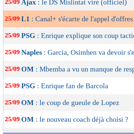
25/09
Ajax
: le DS Mislintat viré (officiel)
de
lecture
25/09
L1
: Canal+ s'écarte de l'appel d'offres
OK
25/09
PSG
: Enrique explique son coup tact
25/09
Naples
: Garcia, Osimhen va devoir s'
25/09
OM
: Mbemba a vu un manque de res
25/09
PSG
: Enrique fan de Barcola
25/09
OM
: le coup de gueule de Lopez
25/09
OM
: le nouveau coach déjà choisi ?