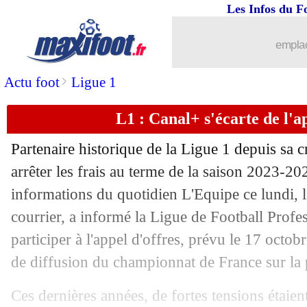
25/09
Tottenham
: Vuskovic, c'est fait (offic
Les Infos du F
25/09
Real
: Ancelotti veut apprendre de ce 
emplac
25/09
OM
: Galtier contacté !
>
Actu foot
Ligue 1
L1 : Canal+ s'écarte de l'ap
25/09
PSG
: les insultes des joueurs, la LFP 
Partenaire historique de la Ligue 1 depuis sa 
25/09
Montpellier
: la pelouse, Der Zakaria
arrêter les frais au terme de la saison 2023-20
informations du quotidien L'Equipe ce lundi, l
25/09
PSG
: le club condamne les chants h
courrier, a informé la Ligue de Football Profess
25/09
VIDEO
: le respect de Bellingham pou
participer à l'appel d'offres, prévu le 17 octob
de diffusion du championnat de France sur la
25/09
OM
: Abardonado ne pense pas à son 
Ces dernières années, de fortes tensions étaien