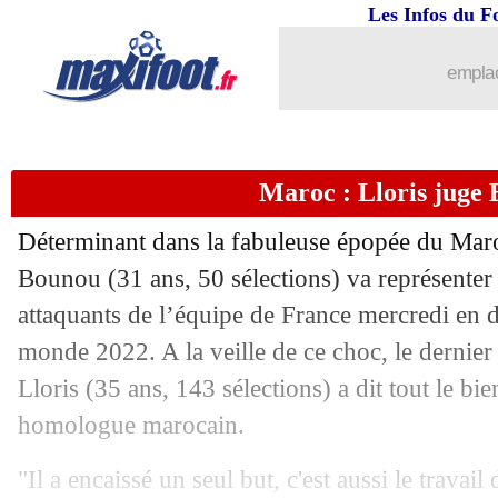
13/12
EdF
: le Maroc, Deschamps veut le 
Les Infos du F
13/12
Argentine
: Messi, Valdano voit du M
emplac
13/12
Maroc
: Regragui craint le respect de
Maroc : Lloris juge
13/12
Divers
: Luis Enrique veut entraîner u
Déterminant dans la fabuleuse épopée du Maro
13/12
Atletico
: Aston Villa, ça n'emballe pa
Bounou (31 ans, 50 sélections) va représenter 
attaquants de l’équipe de France mercredi en 
13/12
EdF
: le discours classe de Regragui
monde 2022. A la veille de ce choc, le dernier
13/12
Dortmund
: Moukoko, ça urge...
Lloris (35 ans, 143 sélections) a dit tout le bi
homologue marocain.
13/12
Liverpool
: chaud sur E. Fernandez ?
"Il a encaissé un seul but, c'est aussi le travail