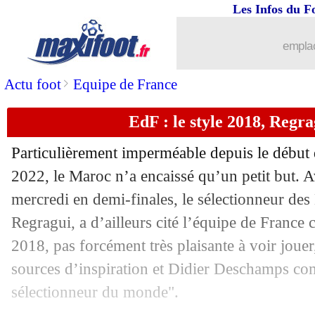
13/12
Argentine
: Messi, Valdano voit du M
Les Infos du F
13/12
Maroc
: Regragui craint le respect de
emplac
13/12
Divers
: Luis Enrique veut entraîner u
>
Actu foot
Equipe de France
EdF : le style 2018, Regra
13/12
Atletico
: Aston Villa, ça n'emballe pa
Particulièrement imperméable depuis le débu
13/12
EdF
: le discours classe de Regragui
2022, le Maroc n’a encaissé qu’un petit but. A
mercredi en demi-finales, le sélectionneur des
13/12
Dortmund
: Moukoko, ça urge...
Regragui, a d’ailleurs cité l’équipe de Fran
13/12
Liverpool
: chaud sur E. Fernandez ?
2018, pas forcément très plaisante à voir jou
sources d’inspiration et Didier Deschamps co
13/12
EdF
: Upamecano et Rabiot malades
sélectionneur du monde".