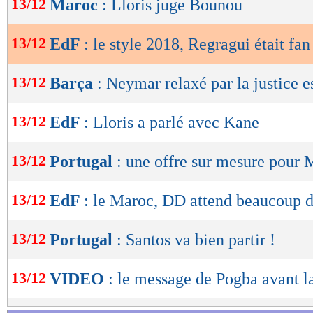
13/12
Maroc
: Lloris juge Bounou
de
lecture
13/12
EdF
: le style 2018, Regragui était fan
OK
13/12
Barça
: Neymar relaxé par la justice 
13/12
EdF
: Lloris a parlé avec Kane
13/12
Portugal
: une offre sur mesure pour 
13/12
EdF
: le Maroc, DD attend beaucoup d
13/12
Portugal
: Santos va bien partir !
13/12
VIDEO
: le message de Pogba avant l