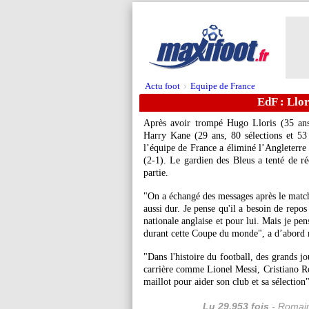
Actu foot
Equipe de France
>
EdF : Llor
Après avoir trompé Hugo Lloris (35 ans,
Harry Kane (29 ans, 80 sélections et 53
l’équipe de France a éliminé l’Angleterr
(2-1). Le gardien des Bleus a tenté de r
partie.
"On a échangé des messages après le match.
aussi dur. Je pense qu'il a besoin de repo
nationale anglaise et pour lui. Mais je pense
durant cette Coupe du monde", a d’abord m
"Dans l'histoire du football, des grands j
carrière comme Lionel Messi, Cristiano Ro
maillot pour aider son club et sa sélection
Lu 29.953 fois
- Romain