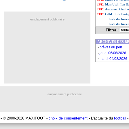
Man Utd
: Ten H
13/12
Auxerre
: Charbo
13/12
CdM
: Luis Enriq
13/12
Liste des brèv
emplacement publicitaire
...
Liste des brèv
...
Filtrer :
ARCHIVES DES B
.
brèves du jour
.
jeudi 06/08/2026
.
mardi 04/08/2026
emplacement publicitaire
- © 2000-2026 MAXIFOOT -
choix de consentement
- L'actualité du
football
-