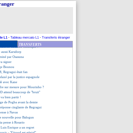
illa, ça n'emballe pas Félix
tranger
 classe de Regragui
oko, ça urge...
d sur E. Fernandez ?
et Rabiot malades
 a beaucoup parlé avec Upamecano
oufal, le club réagit !
 rattrapé par Basaksehir
de L1
-
Tableau mercato L1
-
Transferts étranger
iétude pour Richarlison
TRANSFERTS
ciations Ronaldo-Henrique ?
le aussi Karsdorp
ominé par Osasuna
va signer
uge Bounou
18, Regragui était fan
laxé par la justice espagnole
rlé avec Kane
ffre sur mesure pour Mourinho ?
DD attend beaucoup de "bruit"
 va bien partir !
age de Pogba avant la demie
la réponse cinglante de Regragui
pense à Navas
e nouvelle pour Balogun
ia pense à Rosario
e, Luis Enrique a un regret
movic - "Giroud est génial"