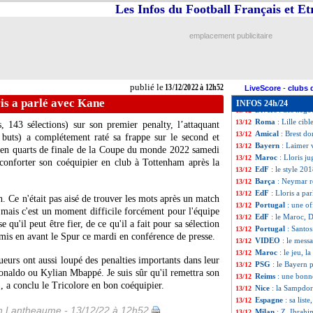
Atletico
: Aston V
13/12
Les Infos du Football Français et E
EdF
: le discours
13/12
Dortmund
: Mouk
13/12
emplacement publicitaire
Liverpool
: chau
13/12
EdF
: Upamecano 
13/12
EdF
: Deschamps
13/12
Angers
: Ounahi-B
13/12
publié le
13/12/2022 à 12h52
Amical
: Toulouse
13/12
LiveScore
-
clubs 
Tottenham
: inqu
13/12
is a parlé avec Kane
INFOS 24h/24
Divers
: des négo
13/12
Roma
: Lille cib
13/12
 143 sélections) sur son premier penalty, l’attaquant
Amical
: Brest d
13/12
 buts) a complétement raté sa frappe sur le second et
Bayern
: Laimer 
13/12
e en quarts de finale de la Coupe du monde 2022 samedi
Maroc
: Lloris j
13/12
éconforter son coéquipier en club à Tottenham après la
EdF
: le style 20
13/12
Barça
: Neymar re
13/12
EdF
: Lloris a pa
13/12
 Ce n'était pas aisé de trouver les mots après un match
Portugal
: une o
13/12
s mais c'est un moment difficile forcément pour l'équipe
EdF
: le Maroc, 
13/12
 qu'il peut être fier, de ce qu'il a fait pour sa sélection
Portugal
: Santos
13/12
is en avant le Spur ce mardi en conférence de presse.
VIDEO
: le mess
13/12
Maroc
: le jeu, 
13/12
oueurs ont aussi loupé des penalties importants dans leur
PSG
: le Bayern 
13/12
naldo ou Kylian Mbappé. Je suis sûr qu'il remettra son
Reims
: une bonn
13/12
", a conclu le Tricolore en bon coéquipier.
Nice
: la Sampdor
13/12
Espagne
: sa list
13/12
 Lantheaume - 13/12/22 à 12h52
Milan
: Z. Ibrahi
13/12