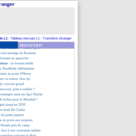
iquelme promet de revenir
tranger
la ne veut aucune excuse
hel prévient Bellingham
so sur le banc (officiel)
s le viseur ?
rbitre somalien refoulé
 savoure déjà sa présence
uvé avec Sørloth ?
de L1
-
Tableau mercato L1
-
Transferts étranger
ala-Wirtz, Nagelsmann rassure
TRANSFERTS
-Vert, Yamal et Williams aptes
uvant message de Koeman
écossais en approche
kistan
: un format inédit
us, Koulibaly dédramatise
 mise au point d'Henry
sen va rentrer chez lui
ly voit très grand
enwood, piste à oublier ?
renseigne aussi sur Igor Paixão
li forfait pour le Mondial ?
igné jusqu'en 2030
ien tenté Da Cunha
les petits papiers
sse en proie aux serpents
 blessés près du camp
an face à une contrainte inédite
e président prévient le Real