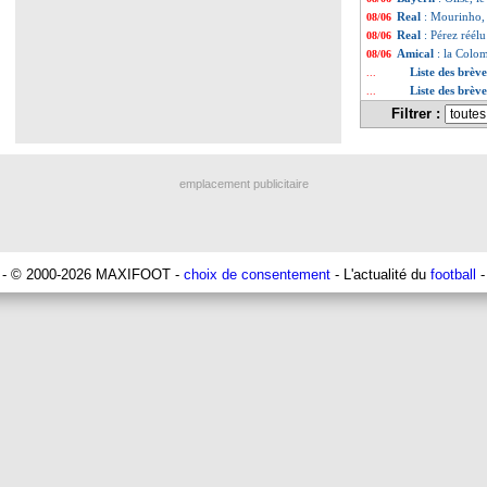
Real
: Mourinho, 
08/06
Real
: Pérez réélu
08/06
Amical
: la Colo
08/06
Liste des brèv
...
Liste des brèv
...
Filtrer :
emplacement publicitaire
- © 2000-2026 MAXIFOOT -
choix de consentement
- L'actualité du
football
-