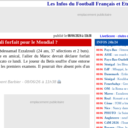
Real
: Enrique R
08/06
Les Infos du Football Français et E
Turquie
: Montel
08/06
Angleterre
: Tuc
08/06
emplacement publicitaire
Fiorentina
: Gros
08/06
Milan
: Alaba dan
08/06
CdM 2026
: un a
08/06
Belgique
: Lukaku
08/06
publié le
08/06/2026 à 11h38
Juve
: accord tro
08/06
LiveScore
-
clubs 
Allemagne
: Musi
08/06
i forfait pour le Mondial ?
INFOS 24h/24
Espagne
: le Cap
08/06
Pays-Bas
: l'émo
08/06
dessamad Ezzalzouli (24 ans, 37 sélections et 2 buts).
ASSE
: un coach 
08/06
 en amical, l'ailier du Maroc devrait déclarer forfait
Pays-Bas-Ouzbé
08/06
to ce lundi. Le joueur du Betis souffre d'une entorse
Sénégal
: les Ble
08/06
les premiers examens. Il pourrait être absent près d'un
EdF
: Mbappé, la
08/06
Danemark
: Erik
08/06
Sénégal
: Kouliba
08/06
ent Barbier - 08/06/26 à 11h38
Fenerbahçe
: Gre
08/06
OM
: la Roma se 
08/06
Maroc
: Ezzalzou
08/06
Real
: Konaté a s
08/06
emplacement publicitaire
Côme
: l'OM a b
08/06
Nice
: Nancy dans 
08/06
PHOTO
: la Sui
08/06
Angleterre
: neuf
08/06
CdM 2026
: l'Ir
08/06
Bayern
: Olise, l
08/06