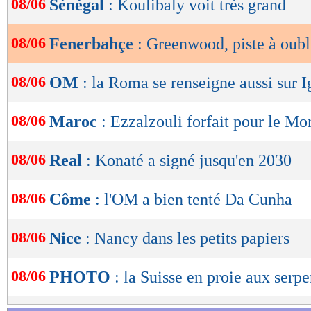
08/06
Sénégal
: Koulibaly voit très grand
de
lecture
08/06
Fenerbahçe
: Greenwood, piste à oubl
OK
08/06
OM
: la Roma se renseigne aussi sur 
08/06
Maroc
: Ezzalzouli forfait pour le Mo
08/06
Real
: Konaté a signé jusqu'en 2030
08/06
Côme
: l'OM a bien tenté Da Cunha
08/06
Nice
: Nancy dans les petits papiers
08/06
PHOTO
: la Suisse en proie aux serpe