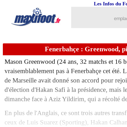
08/06
Real
: Enrique Riquelme promet de re
Les Infos du F
08/06
Turquie
: Montella ne veut aucune ex
emplac
08/06
Angleterre
: Tuchel prévient Belling
Fenerbahçe : Greenwood, pis
08/06
Fiorentina
: Grosso sur le banc (offici
Mason
Greenwood
(24 ans, 32 matchs et 16 bu
08/06
Milan
: Alaba dans le viseur ?
vraisemblablement pas à Fenerbahçe cet été. L
de Marseille avait donné son accord pour rejoi
08/06
CdM 2026
: un arbitre somalien refou
d'élection d'Hakan Safi à la présidence, mais le
08/06
Belgique
: Lukaku savoure déjà sa pr
dimanche face à Aziz Yildirim, qui a récolté de
En plus de l'Anglais, ce sont trois autres transf
08/06
Juve
: accord trouvé avec Sørloth ?
ceux de Luis Suarez (Sporting), Hakan Calhan