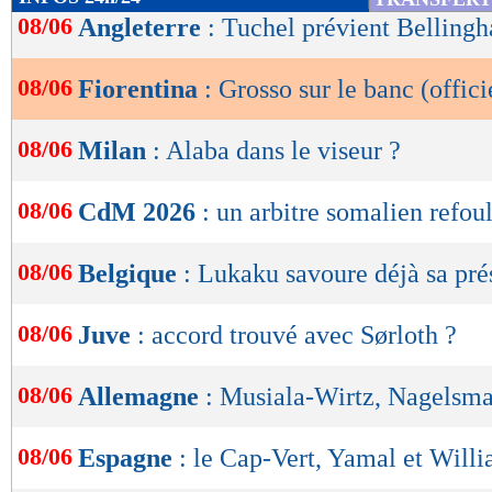
de
08/06
Angleterre
: Tuchel prévient Belling
lecture
08/06
Fiorentina
: Grosso sur le banc (offici
OK
08/06
Milan
: Alaba dans le viseur ?
08/06
CdM 2026
: un arbitre somalien refou
08/06
Belgique
: Lukaku savoure déjà sa pr
08/06
Juve
: accord trouvé avec Sørloth ?
08/06
Allemagne
: Musiala-Wirtz, Nagelsma
08/06
Espagne
: le Cap-Vert, Yamal et Willi