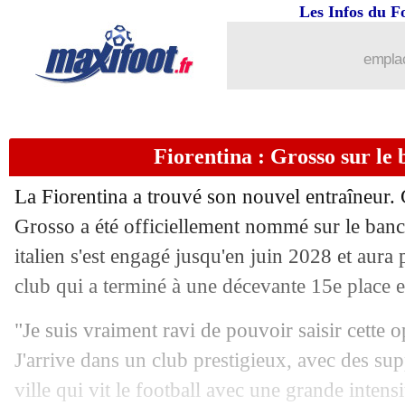
Les Infos du F
08/06
EdF
: l'Angola veut convaincre Lukeb
emplac
08/06
L1
: Pélissier vise plus haut
08/06
EdF
: Saliba remercie Deschamps
Fiorentina : Grosso sur le b
08/06
Amical
: EdF-Irlande du Nord, les co
La Fiorentina a trouvé son nouvel entraîneur
08/06
Pays-Bas
: Jurriën Timber forfait
Grosso a été officiellement nommé sur le banc 
italien s'est engagé jusqu'en juin 2028 et aura
08/06
Lorient
: Dujeux va prendre le poste
club qui a terminé à une décevante 15e place e
08/06
FIFA
: Platini porte plainte contre Inf
"Je suis vraiment ravi de pouvoir saisir cette o
J'arrive dans un club prestigieux, avec des su
08/06
Divers
: Origi prend sa retraite
ville qui vit le football avec une grande intens