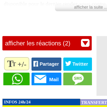
disponible pour le dernier rendez-vous contre
afficher la suite ..
L'ampleur de son indisponibilité reste à précis
en ligne de mire la CAN organisée au Maroc.
Lu 14.797 fois
- Youcef Touaitia 
afficher les réactions (2)
T
+/-
T
Partager
Twitter
Règlez la
taille du
Mail
texte
pour
l'adapter
à vos
INFOS 24h/24
TRANSFERT
préférences