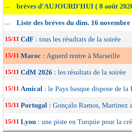
...
brèves d'AUJOURD'HUI ( 8 août 202
de
lecture
...
Liste des brèves du dim. 16 novembre
OK
15/11
CdF
: tous les résultats de la soirée
15/11
Maroc
: Aguerd rentre à Marseille
15/11
CdM 2026
: les résultats de la soirée
15/11
Amical
: le Pays basque dispose de la 
15/11
Portugal
: Gonçalo Ramos, Martinez a
15/11
Lyon
: une piste en Turquie pour la cr