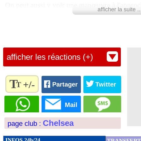
On peut aussi y voir une manœuvre à l'approc
afficher la suite ..
15/11
EdF (U17)
: échauffourées, la FFF sais
son côté, le London Evening Standard confirme
Premier League ni en Ligue des Champions, po
15/11
EdF
: 100 courageux supporters à Bak
coupe nationale cette saison. Mais la seconde 
15/11
veut améliorer la condition physique de l'an
AZ
: Smit a l'Europe à ses pieds
afficher les réactions (+)
départ toujours souhaité en janvier.
15/11
Italie
: Gattuso recadré par Emiliano 
Quoi qu'il en soit, le défenseur sous contrat j
T
15/11
EdF
: la CdM 2018, Umtiti assume le 
pas.
+/-
T
Partager
Twitter
Règlez la
Lu 13.080 fois
- Eric Bethsy - 
15/11
Naples
: De Laurentiis se plaint des sé
taille du
Mail
texte
15/11
Lyon
: Mangala de retour en décembre
pour
Chelsea
page club :
l'adapter
à vos
15/11
Bournemouth
: 3 cadors anglais sur 
préférences
INFOS 24h/24
TRANSFERT