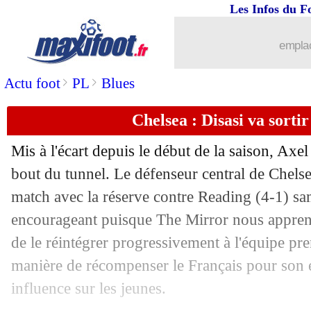
Les Infos du F
15/11
EdF
: Deschamps patient avec Cherki
emplac
15/11
EdF
: Deschamps a vu un Ekitike toni
>
>
Actu foot
PL
Blues
15/11
EdF
: turnover dimanche, Chevalier "
Chelsea : Disasi va sorti
15/11
EdF
: Mbappé, zéro risque pris par D
Mis à l'écart depuis le début de la saison, Axel
bout du tunnel. Le défenseur central de Chels
15/11
Bordeaux
: le club réagit à la polé
match avec la réserve contre Reading (4-1) sa
15/11
encourageant puisque The Mirror nous appren
Liverpool
: Konaté fait le point sur so
de le réintégrer progressivement à l'équipe pre
15/11
Chelsea
: encore mieux que prévu pou
manière de récompenser le Français pour son ét
influence sur les jeunes.
15/11
Caen
: Booba se remêle au clash Mba