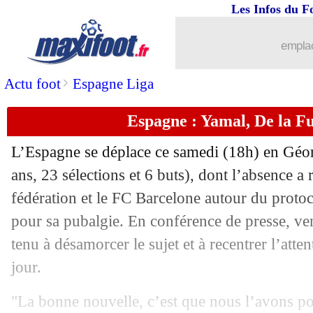
15/11
Portugal
: Gonçalo Ramos, Martinez a
Les Infos du F
15/11
Lyon
: une piste en Turquie pour la cr
emplac
15/11
Belgique
: le message clair de Doku
>
Actu foot
Espagne Liga
Espagne : Yamal, De la Fu
15/11
Italie
: Gattuso veut désamorcer la po
L’Espagne se déplace ce samedi (18h) en Géo
15/11
PSG
: ça avance bien pour Hakimi
ans, 23 sélections et 6 buts), dont l’absence a r
fédération et le FC Barcelone autour du proto
15/11
Al Ittihad
: Kanté n'écarte pas un reto
pour sa pubalgie. En conférence de presse, ve
15/11
CdM 2026
: l'Espagne y est presque
tenu à désamorcer le sujet et à recentrer l’atte
jour.
15/11
CdM 2026
: l'Autriche touche au but
"La bonne nouvelle, c’est que nous l’avons pou