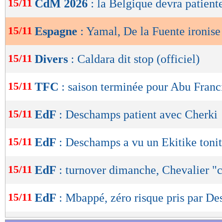
15/11
CdM 2026
: la Belgique devra patient
de
lecture
15/11
Espagne
: Yamal, De la Fuente ironise
OK
15/11
Divers
: Caldara dit stop (officiel)
15/11
TFC
: saison terminée pour Abu Franc
15/11
EdF
: Deschamps patient avec Cherki
15/11
EdF
: Deschamps a vu un Ekitike toni
15/11
EdF
: turnover dimanche, Chevalier "
15/11
EdF
: Mbappé, zéro risque pris par D