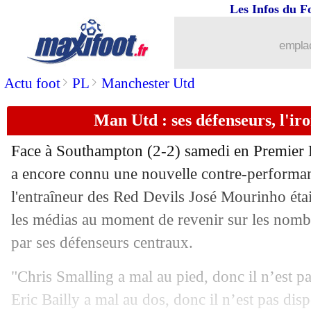
Les Infos du F
02/12
L1
: Toulouse 2-2 Dijon (fini)
emplac
02/12
PSG
: Cavani, Rabesandratana veut du
>
>
Actu foot
PL
Manchester Utd
02/12
L1
: Marseille-Reims, les compos
Man Utd : ses défenseurs, l'i
02/12
L1
: Rennes-Strasbourg, les compos
Face à Southampton (2-2) samedi en Premier
02/12
Lyon
: Cornet confiant pour sa prolon
a encore connu une nouvelle contre-performan
l'entraîneur des Red Devils José Mourinho éta
02/12
PSG
: Kehrer, Heidel explique son pri
les médias au moment de revenir sur les nomb
par ses défenseurs centraux.
02/12
Nîmes
: Ferri s'enflamme pour Savani
"Chris Smalling a mal au pied, donc il n’est p
02/12
Ang.
: Chelsea bat Fulham, Kanté déci
Eric Bailly a mal au dos, donc il n’est pas di