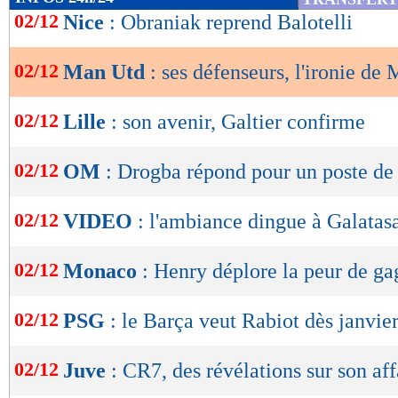
de
02/12
Nice
: Obraniak reprend Balotelli
lecture
02/12
Man Utd
: ses défenseurs, l'ironie de
OK
02/12
Lille
: son avenir, Galtier confirme
02/12
OM
: Drogba répond pour un poste de
02/12
VIDEO
: l'ambiance dingue à Galatas
02/12
Monaco
: Henry déplore la peur de ga
02/12
PSG
: le Barça veut Rabiot dès janvie
02/12
Juve
: CR7, des révélations sur son aff