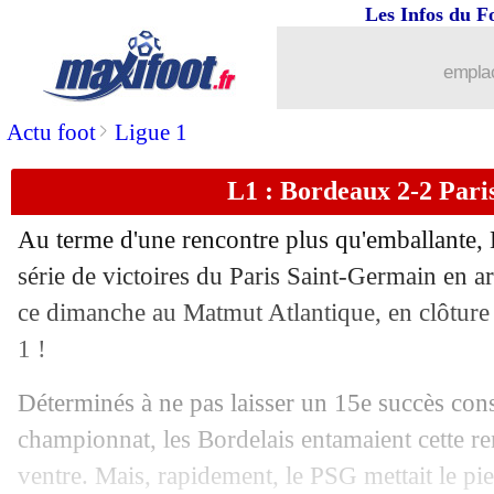
Les Infos du F
emplac
>
Actu foot
Ligue 1
L1 : Bordeaux 2-2 Paris
Au terme d'une rencontre plus qu'emballante, 
série de victoires du Paris Saint-Germain en a
ce dimanche au Matmut Atlantique, en clôture
1 !
Déterminés à ne pas laisser un 15e succès cons
championnat, les Bordelais entamaient cette re
...
brèves d'AUJOURD'HUI ( 9 août 202
ventre. Mais, rapidement, le PSG mettait le pie