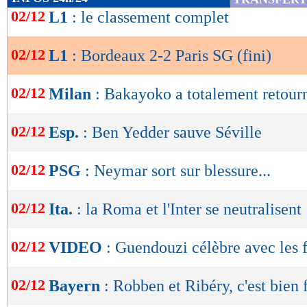
de
02/12
L1
: le classement complet
L'ailier prêté par l'Inter se reprenait rapidemen
lecture
l'égalisation à Briand, qui croisait bien devan
02/12
L1
: Bordeaux 2-2 Paris SG (fini)
OK
dur pour Paris, d'autant plus que Neymar, tou
dans la foulée… Mbappé allait toutefois redon
02/12
Milan
: Bakayoko a totalement retour
Bleu, en trompant Costil suite à une belle pas
02/12
Esp.
: Ben Yedder sauve Séville
(1-2, 66e) !
Le PSG se réveillait, et Di Maria pensait enfon
02/12
PSG
: Neymar sort sur blessure...
poteau, il faisait connaissance avec la transve
02/12
Ita.
: la Roma et l'Inter se neutralisent
dans la surface, Choupo-Moting était déstabilis
Camerounais continuait à jouer et l'arbitre ne s
02/12
VIDEO
: Guendouzi célèbre avec les f
Suivait une longue phase de possession des Bo
récompensée par un coup de tête gagnant de Co
02/12
Bayern
: Robben et Ribéry, c'est bien 
retombée d'un excellent centre de Poundjé ! Q