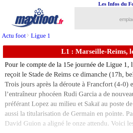
Les Infos du F
02/12
Reims
: Abdelhamid s'en contente
emplac
02/12
OM
: les regrets de Payet
>
Actu foot
Ligue 1
02/12
Monaco
: Lopes prolonge jusqu'en 202
L1 : Marseille-Reims, 
02/12
Strasbourg
: la fierté de Martinez
Pour le compte de la 15e journée de Ligue 1,
02/12
Ang.
: Liverpool s'adjuge le derby au f
reçoit le Stade de Reims ce dimanche (17h, b
Trois jours après la déroute à Francfort (4-0)
02/12
Rennes
: le coup de gueule de Da Silv
l’entraîneur phocéen Rudi Garcia a de nouveau 
préférant Lopez au milieu et Sakaï au poste de
02/12
L1
: Rennes 1-4 Strasbourg (fini)
aussi la titularisation de Germain en pointe. P
David Guion a aligné le onze attendu. Voici l
02/12
L1
: Marseille 0-0 Reims (fini)