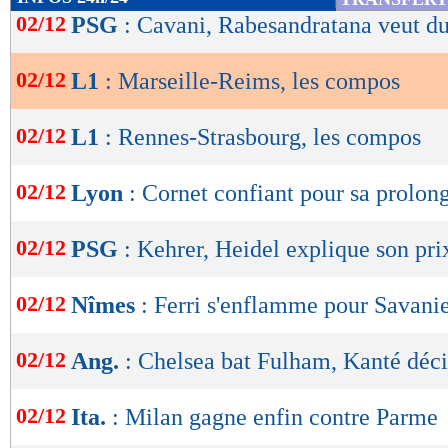
0,93
1,84 -
de
02/12
PSG
: Cavani, Rabesandratana veut du
statistiques toutes compétitions con
lecture
Lu 8.762 fois
- Eric Bethsy - 
02/12
L1
: Marseille-Reims, les compos
OK
02/12
L1
: Rennes-Strasbourg, les compos
02/12
Lyon
: Cornet confiant pour sa prolon
02/12
PSG
: Kehrer, Heidel explique son pri
02/12
Nîmes
: Ferri s'enflamme pour Savani
02/12
Ang.
: Chelsea bat Fulham, Kanté déci
02/12
Ita.
: Milan gagne enfin contre Parme